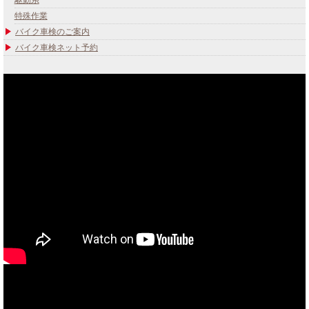
駆動系
特殊作業
バイク車検のご案内
バイク車検ネット予約
あなたのバイク夢みてませんか？
当社買取ブランド バイクボーイTVCM放映中