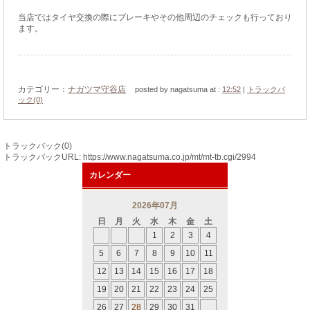
当店ではタイヤ交換の際にブレーキやその他周辺のチェックも行っており
ます。
カテゴリー：
ナガツマ守谷店
posted by nagatsuma at :
12:52
|
トラックバ
ック(0)
トラックバック(0)
トラックバックURL: https://www.nagatsuma.co.jp/mt/mt-tb.cgi/2994
カレンダー
2026年07月
日
月
火
水
木
金
土
1
2
3
4
5
6
7
8
9
10
11
12
13
14
15
16
17
18
19
20
21
22
23
24
25
26
27
28
29
30
31