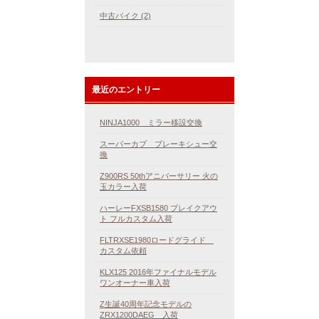
中古バイク (2)
最近のエントリー
NINJA1000 ミラー移設交換
スーパーカブ ブレーキシュー交
換
Z900RS 50thアニバーサリー 火の
玉カラー入荷
ハーレーFXSB1580 ブレイクアウ
ト フルカスタム入荷
FLTRXSE1980ロードグライド
カスタム依頼
KLX125 2016年ファイナルモデル
ワンオーナー車入荷
Z生誕40周年記念モデルの
ZRX1200DAEG 入荷