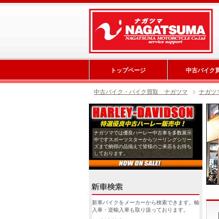
トップページ
中古バイク
中古バイク・バイク買取 ナガツマ
ナガツ
ナガツマでは優良ハーレー中古車を多数展示
中ですスポーツスターからツーリングシリー
ズまで納得の品揃えで皆様のご来店をお待ち
しております。
新車バイクをメーカーから検索できます。輸
入車・逆輸入車も取り扱っております。