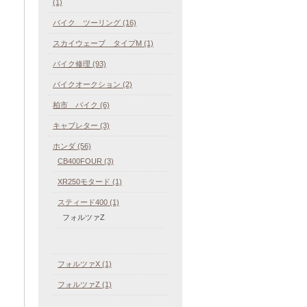
(1)
バイク ツーリング (16)
スカイウェーブ タイプM (1)
バイク修理 (93)
バイクオークション (2)
柏市 バイク (6)
キャブレター (3)
ホンダ (56)
CB400FOUR (3)
XR250モタード (1)
スティード400 (1)
フォルツァZ
フォルツァX (1)
フォルツァZ (1)