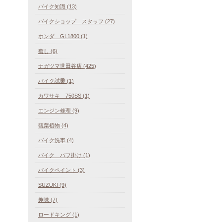
バイク知識 (13)
バイクショップ スタッフ (27)
ホンダ GL1800 (1)
癒し (6)
ナガツマ世田谷店 (425)
バイク試乗 (1)
カワサキ 750SS (1)
エンジン修理 (9)
観葉植物 (4)
バイク洗車 (4)
バイク バフ掛け (1)
バイクペイント (3)
SUZUKI (9)
趣味 (7)
ロードキング (1)