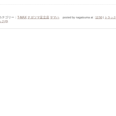
カテゴリー：
T-MAX
ナガツマ足立店
ヤマハ
posted by nagatsuma at :
12:50
|
トラック
ック(0)