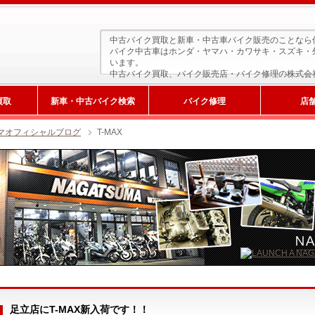
中古バイク買取と新車・中古車バイク販売のことなら
バイク中古車はホンダ・ヤマハ・カワサキ・スズキ・
います。
中古バイク買取、バイク販売店・バイク修理の株式会
買取
新車・中古バイク検索
バイク修理
店
マオフィシャルブログ
T-MAX
新車検索
足立店にT-MAX新入荷です！！