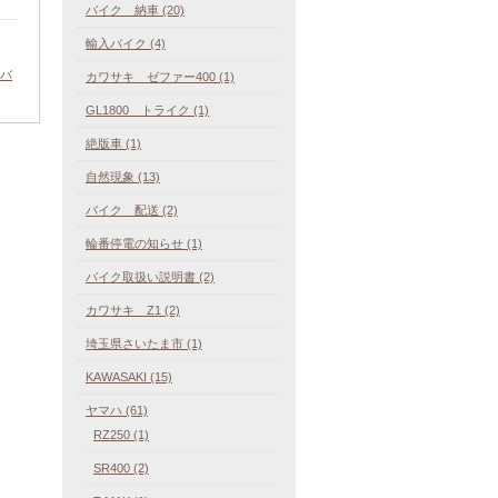
バイク 納車 (20)
輸入バイク (4)
バ
カワサキ ゼファー400 (1)
GL1800 トライク (1)
絶版車 (1)
自然現象 (13)
バイク 配送 (2)
輪番停電の知らせ (1)
バイク取扱い説明書 (2)
カワサキ Z1 (2)
埼玉県さいたま市 (1)
KAWASAKI (15)
ヤマハ (61)
RZ250 (1)
SR400 (2)