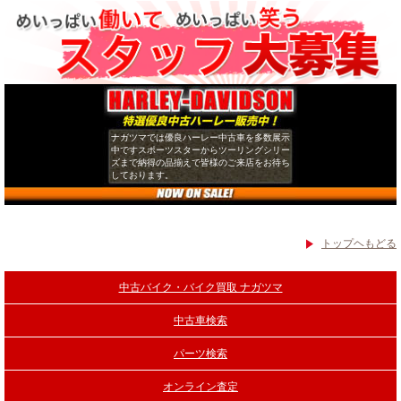
ナガツマでは優良ハーレー中古車を多数展示
中ですスポーツスターからツーリングシリー
ズまで納得の品揃えで皆様のご来店をお待ち
しております。
トップヘもどる
中古バイク・バイク買取 ナガツマ
中古車検索
パーツ検索
オンライン査定