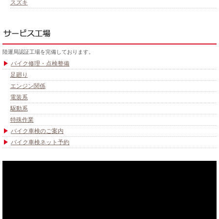
スズキ
陸運局認証工場を完備しております。
バイク修理・点検整備
足廻り
エンジン関係
電装系
駆動系
特殊作業
バイク車検のご案内
バイク車検ネット予約
あなたのバイク夢みてませんか？