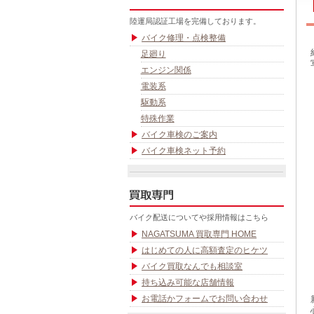
陸運局認証工場を完備しております。
バイク修理・点検整備
足廻り
エンジン関係
電装系
駆動系
特殊作業
バイク車検のご案内
バイク車検ネット予約
バイク配送についてや採用情報はこちら
NAGATSUMA 買取専門 HOME
はじめての人に高額査定のヒケツ
バイク買取なんでも相談室
持ち込み可能な店舗情報
お電話かフォームでお問い合わせ