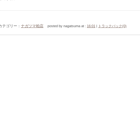
カテゴリー：
ナガツマ柏店
posted by nagatsuma at :
16:01
|
トラックバック(0)