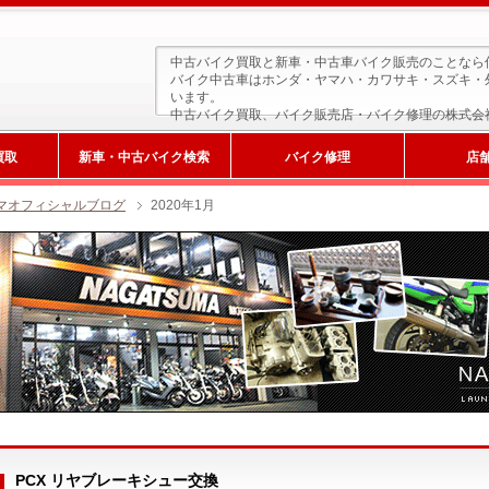
中古バイク買取と新車・中古車バイク販売のことなら
バイク中古車はホンダ・ヤマハ・カワサキ・スズキ・
います。
中古バイク買取、バイク販売店・バイク修理の株式会
買取
新車・中古バイク検索
バイク修理
店
マオフィシャルブログ
2020年1月
新車検索
サービス工場
PCX リヤブレーキシュー交換