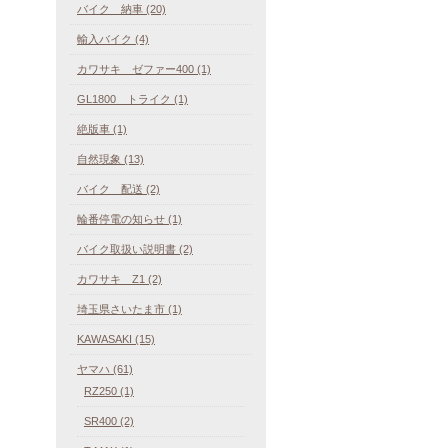
バイク 納車 (20)
輸入バイク (4)
カワサキ ゼファー400 (1)
GL1800 トライク (1)
絶版車 (1)
自然現象 (13)
バイク 配送 (2)
輪番停電の知らせ (1)
バイク取扱い説明書 (2)
カワサキ Z1 (2)
埼玉県さいたま市 (1)
KAWASAKI (15)
ヤマハ (61)
RZ250 (1)
SR400 (2)