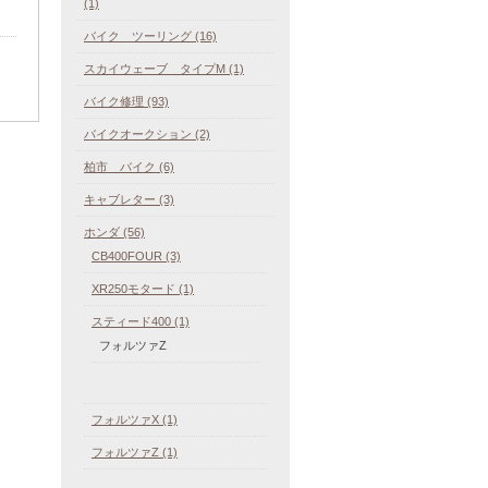
(1)
バイク ツーリング (16)
スカイウェーブ タイプM (1)
バイク修理 (93)
バイクオークション (2)
柏市 バイク (6)
キャブレター (3)
ホンダ (56)
CB400FOUR (3)
XR250モタード (1)
スティード400 (1)
フォルツァZ
フォルツァX (1)
フォルツァZ (1)