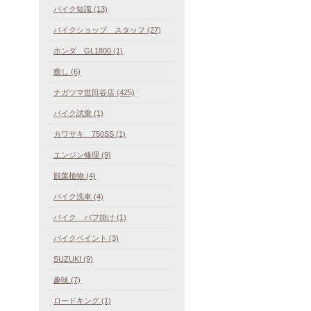
バイク知識 (13)
バイクショップ スタッフ (27)
ホンダ GL1800 (1)
癒し (6)
ナガツマ世田谷店 (425)
バイク試乗 (1)
カワサキ 750SS (1)
エンジン修理 (9)
観葉植物 (4)
バイク洗車 (4)
バイク バフ掛け (1)
バイクペイント (3)
SUZUKI (9)
趣味 (7)
ロードキング (1)