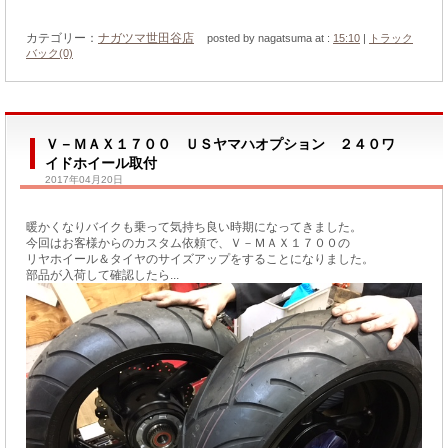
カテゴリー：
ナガツマ世田谷店
posted by nagatsuma at :
15:10
|
トラック
バック(0)
Ｖ－ＭＡＸ１７００ ＵＳヤマハオプション ２４０ワ
イドホイール取付
2017年04月20日
暖かくなりバイクも乗って気持ち良い時期になってきました。
今回はお客様からのカスタム依頼で、Ｖ－ＭＡＸ１７００の
リヤホイール＆タイヤのサイズアップをすることになりました。
部品が入荷して確認したら...