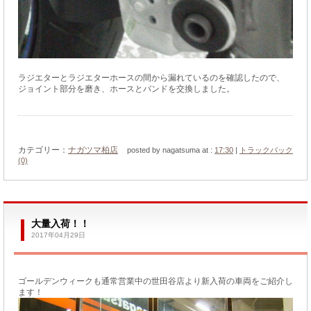
ラジエターとラジエターホースの間から漏れているのを確認したので、
ジョイント部分を磨き、ホースとバンドを交換しました。
カテゴリー：
ナガツマ柏店
posted by nagatsuma at :
17:30
|
トラックバック
(0)
大量入荷！！
2017年04月29日
ゴールデンウィークも通常営業中の世田谷店より新入荷の車両をご紹介し
ます！