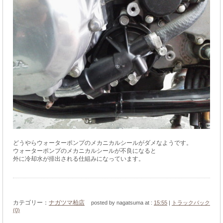
どうやらウォーターポンプのメカニカルシールがダメなようです。
ウォーターポンプのメカニカルシールが不良になると
外に冷却水が排出される仕組みになっています。
カテゴリー：
ナガツマ柏店
posted by nagatsuma at :
15:55
|
トラックバック
(0)