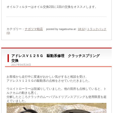
オイルフィルターはオイル交換2回に1回の交換をオススメします。
カテゴリー：
ナガツマ柏店
posted by nagatsuma at :
18:12
|
トラックバック
(0)
アドレスＶ１２５Ｇ 駆動系修理 クラッチスプリング
交換
2017年04月24日
お客様から走行中に変速がおかしい気がすると相談を受け、
アドレスＶ１２５Ｇの駆動系の点検をさせていただきました。
ウエイトローラーは段減りしていました。他の箇所も点検していると、ト
ルクカムの動きも悪く、
分解したところクラッチのムーバブルドリブンスプリングも使用限度を超
えていました。