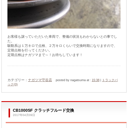
お客様も譲っていただいた車両で、整備の状況もわからないとの事でし
た。
駆動系は１万キロで点検、２万キロくらいで交換時期になりますので、
定期点検を行ってください。
定期点検はナガツマまで～！お待ちしています！
カテゴリー：
ナガツマ守谷店
posted by nagatsuma at :
15:38
|
トラックバ
ック(0)
CB1000SF クラッチフルード交換
2017年04月09日