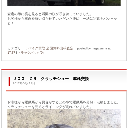
査定の際に横を見ると満開の桜が咲き誇っていました。
お客様から車両を買い取らせていただいた後に、一緒に写真をパシャッ
と！
カテゴリー：
バイク買取
全国無料出張査定
posted by nagatsuma at :
17:57
|
トラックバック(0)
ＪＯＧ ＺＲ クラッチシュー 摩耗交換
2017年04月11日
お客様から駆動系から異音がするとの事で駆動系を分解・点検しました。
クラッチシューを見るとライニングが削れていました。