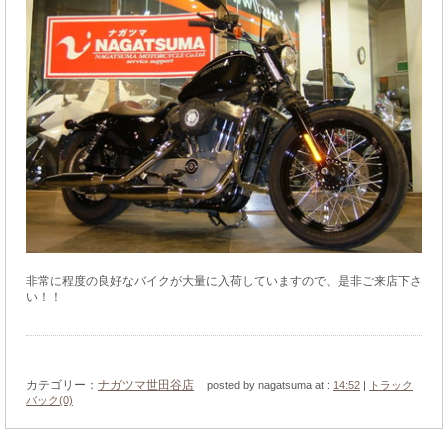
非常に程度の良好なバイクが大量に入荷していますので、是非ご来店下さ
い！！
カテゴリー：
ナガツマ世田谷店
posted by nagatsuma at :
14:52
|
トラック
バック(0)