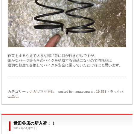
作業をするうえで大きな部品等に目が行きがちですが、
細かなパーツ等もそのバイクを構成する部品になりので消耗品は
適切な頻度で交換してバイクを安全に乗っていただければと思います。
カテゴリー：
ナガツマ守谷店
posted by nagatsuma at :
19:35
|
トラックバ
ック(0)
世田谷店の新入荷！！
2017年04月21日