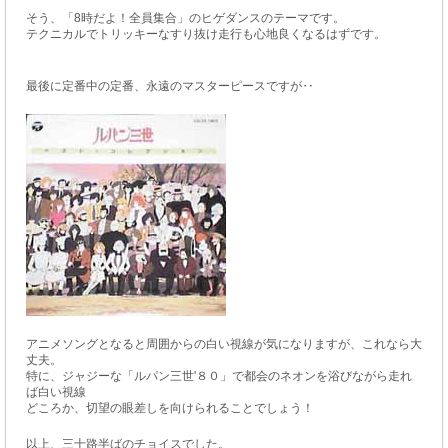
そう、「8時だよ！全員集合」のヒゲダンスのテーマです。
テクニカルでトリッキーなすり抜け走行も心地良くなるはずです。
最後に定番中の定番、永遠のマスターピースですが‥
アニメソングとなると周囲からの白い視線が気になりますが、これなら大
丈夫。
特に、ジャジーな「ルパン三世'８０」で都会のネオンを浴びながら走れ
ば白い視線
どころか、切望の眼差しを向けられることでしょう！
以上、三十路半ばのチョイスでした。