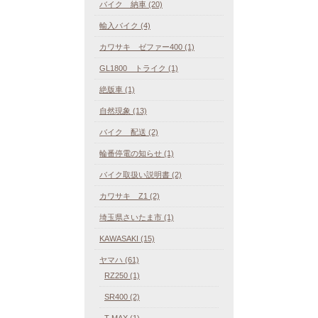
バイク 納車 (20)
輸入バイク (4)
カワサキ ゼファー400 (1)
GL1800 トライク (1)
絶版車 (1)
自然現象 (13)
バイク 配送 (2)
輪番停電の知らせ (1)
バイク取扱い説明書 (2)
カワサキ Z1 (2)
埼玉県さいたま市 (1)
KAWASAKI (15)
ヤマハ (61)
RZ250 (1)
SR400 (2)
T-MAX (1)