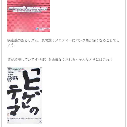
疾走感のあるリズム、哀愁漂うメロディーにバンク角が深くなることでし
ょう。
道が渋滞していてすり抜けを余儀なくされる‥そんなときにはこれ！