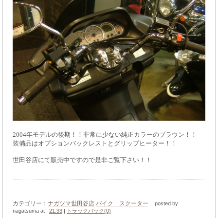
2004年モデルの後期！！非常に少ない純正カラーのブラウン！！
装備品はオプションバックレストとグリップヒーター！！
世田谷店にて販売中ですので是非ご覧下さい！！
カテゴリー：
ナガツマ世田谷店
バイク スクーター
posted by
nagatsuma at :
21:33
|
トラックバック(0)