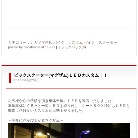
カテゴリー：
ナガツマ柏店
バイク カスタム
バイク スクーター
posted by nagatsuma at :
19:22
|
トラックバック(0)
ビックスクーター(マグザム)ＬＥＤカスタム！！
2013年04月20日
お客様からの依頼を頂き車体全体にＬＥＤを装着いたしました。
車体本体にぐるっと一周ＬＥＤを取り付け、シートＢＯＸ枠にもＬＥＤと
非常に格好良いカスタムが出来上がりました。
～闇夜に浮かび上がるマグザム～