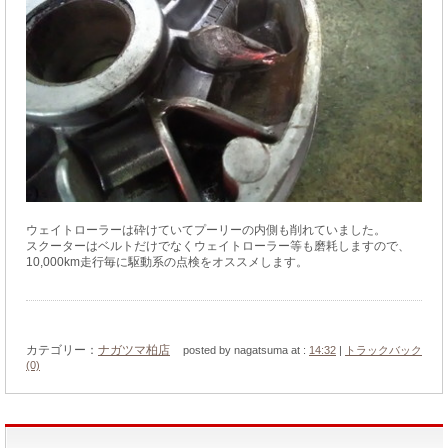
ウェイトローラーは砕けていてプーリーの内側も削れていました。
スクーターはベルトだけでなくウェイトローラー等も磨耗しますので、
10,000km走行毎に駆動系の点検をオススメします。
カテゴリー：
ナガツマ柏店
posted by nagatsuma at :
14:32
|
トラックバック
(0)