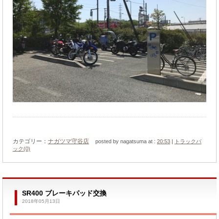
カテゴリー：
ナガツマ守谷店
posted by nagatsuma at :
20:53
|
トラックバ
ック(0)
SR400 ブレーキパッド交換
2018年05月13日