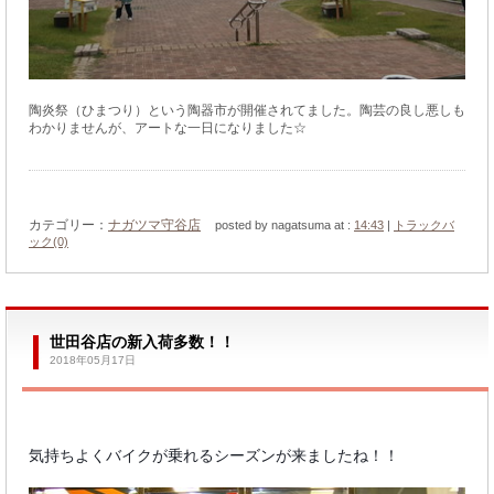
陶炎祭（ひまつり）という陶器市が開催されてました。陶芸の良し悪しも
わかりませんが、アートな一日になりました☆
カテゴリー：
ナガツマ守谷店
posted by nagatsuma at :
14:43
|
トラックバ
ック(0)
世田谷店の新入荷多数！！
2018年05月17日
気持ちよくバイクが乗れるシーズンが来ましたね！！