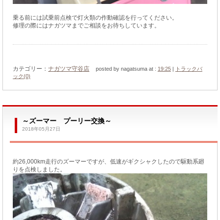
乗る前には試乗前点検で灯火類の作動確認を行ってください。
修理の際にはナガツマまでご相談をお待ちしています。
カテゴリー：
ナガツマ守谷店
posted by nagatsuma at :
19:25
|
トラックバ
ック(0)
～ズーマー プーリー交換～
2018年05月27日
約26,000km走行のズーマーですが、低速がギクシャクしたので駆動系廻
りを点検しました。