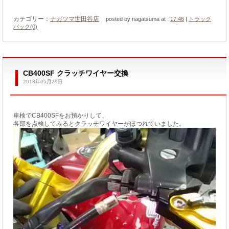
カテゴリー：
ナガツマ世田谷店
posted by nagatsuma at :
17:46
|
トラック
バック(0)
CB400SF クラッチワイヤー交換
2018年05月29日
車検でCB400SFをお預かりして、
各部を点検してみるとクラッチワイヤーがほつれていました。