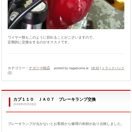
ワイヤー類もこのように切れることがございますので、
定期的に交換をするのがオススメです。
カテゴリー：
ナガツマ柏店
posted by nagatsuma at :
19:32
|
トラックバック
(0)
カブ１１０ ＪＡ０７ ブレーキランプ交換
2018年05月28日
ブレーキランプが点かないとお客様から修理の依頼があり点検しました。