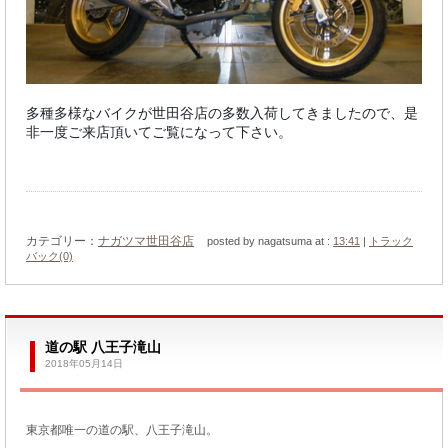
多種多様なバイクが世田谷店の多数入荷してきましたので、是
非一度ご来店頂いてご覧になって下さい。
カテゴリー：
ナガツマ世田谷店
posted by nagatsuma at :
13:41
|
トラック
バック(0)
道の駅 八王子滝山
2018年05月14日
東京都唯一の道の駅、八王子滝山。