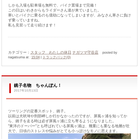
しかも入場も駐車場も無料で、バイク置場まで完備！
この日はいわきからもライダーさん達が来ていました。
寒いとバイクに乗るのも億劫になってしまいますが、みなさん寒さに負け
ず乗っていますね。
私も見習って走り続けます！
カテゴリー：
スタッフ わたしの休日
ナガツマ守谷店
posted by
nagatsuma at :
15:04
|
トラックバック(0)
銚子名物 ちゃんぽん！
2017年10月13日
ツーリングの定番スポット、銚子。
以前は犬吠埼や刑部岬しか行かなかったのですが、屏風ヶ浦を知ってか
ら、銚子を走る時は必ず屏風ヶ浦に立ち寄るようになりました。
"東洋のドーバー"とも呼ばれている屏風ヶ浦は、幾重にも重なる地層が壮
大で、日頃のストレスや悩みがとても小っぽけなモノに思えます。