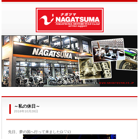
～私の休日～
2018年10月28日
先日、夢の国へ行って来ました(≧▽≦)