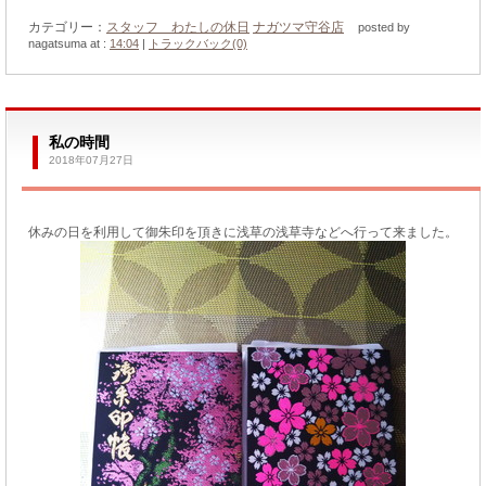
カテゴリー：
スタッフ わたしの休日
ナガツマ守谷店
posted by
nagatsuma at :
14:04
|
トラックバック(0)
私の時間
2018年07月27日
休みの日を利用して御朱印を頂きに浅草の浅草寺などへ行って来ました。