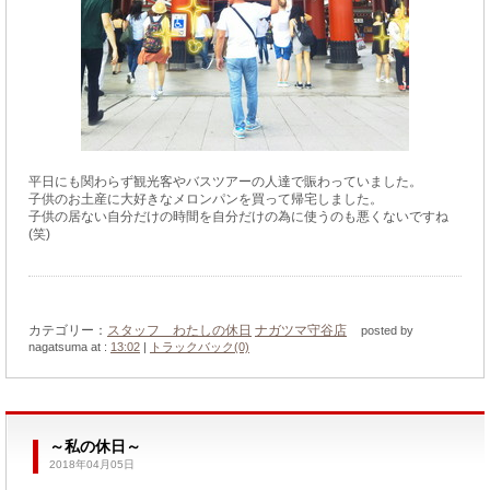
平日にも関わらず観光客やバスツアーの人達で賑わっていました。
子供のお土産に大好きなメロンパンを買って帰宅しました。
子供の居ない自分だけの時間を自分だけの為に使うのも悪くないですね
(笑)
カテゴリー：
スタッフ わたしの休日
ナガツマ守谷店
posted by
nagatsuma at :
13:02
|
トラックバック(0)
～私の休日～
2018年04月05日