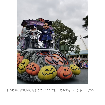
今の時期は海風が心地よくてバイクで行ってみてもいいかも・・(*'∀')