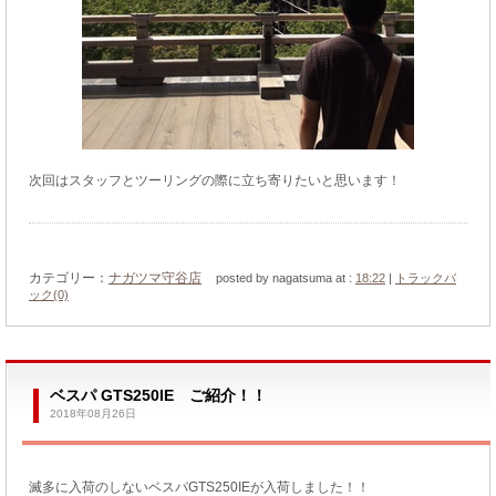
次回はスタッフとツーリングの際に立ち寄りたいと思います！
カテゴリー：
ナガツマ守谷店
posted by nagatsuma at :
18:22
|
トラックバ
ック(0)
ベスパ GTS250IE ご紹介！！
2018年08月26日
滅多に入荷のしないベスパGTS250IEが入荷しました！！