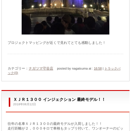
プロジェクトマッピングが近くで見れてとても感動しました！
カテゴリー：
ナガツマ守谷店
posted by nagatsuma at :
16:58
|
トラックバ
ック(0)
ＸＪＲ１３００ インジェクション 最終モデル！！
2018年08月12日
往年の名車ＸＪＲ１３００の最終モデルが入荷しました！！
走行距離が２，０００キロで車検もタップリ付いて、ワンオーナーのピッ