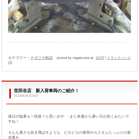
カテゴリー：
ナガツマ柏店
posted by nagatsuma at :
19:07
|
トラックバック
(0)
世田谷店 新入荷車両のご紹介！
2018年08月19日
連日の猛暑も一段落？と思いきや･･･また来週から暑い日が続くみたいで
すね！
そんな暑さも吹き飛ばすような、ピカピカの車両やカスタムたっぷりの新
在庫を