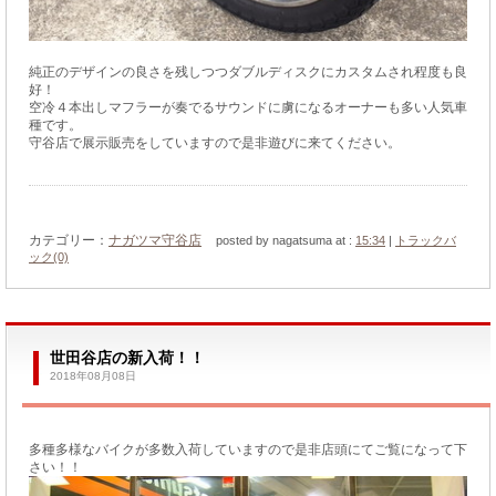
純正のデザインの良さを残しつつダブルディスクにカスタムされ程度も良
好！
空冷４本出しマフラーが奏でるサウンドに虜になるオーナーも多い人気車
種です。
守谷店で展示販売をしていますので是非遊びに来てください。
カテゴリー：
ナガツマ守谷店
posted by nagatsuma at :
15:34
|
トラックバ
ック(0)
世田谷店の新入荷！！
2018年08月08日
多種多様なバイクが多数入荷していますので是非店頭にてご覧になって下
さい！！