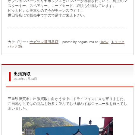
オプションパーツのリヤボックスとバンパーが装着されていて、純正のマ
スターキー、スペアキー、コードカード、取説も付属しています。
ピッカピカな美車なので今がチャンスです！！
世田谷店にて販売中ですので是非ご来店下さい。
カテゴリー：
ナガツマ世田谷店
posted by nagatsuma at :
16:52
|
トラック
バック(0)
出張買取
2018年08月24日
三重県伊賀市に出張買取に向かう最中にドライブインに立ち寄りました。
ご当地ならではの商品も数多く並んでおり思わず忍ジャエールを買ってし
まいました。