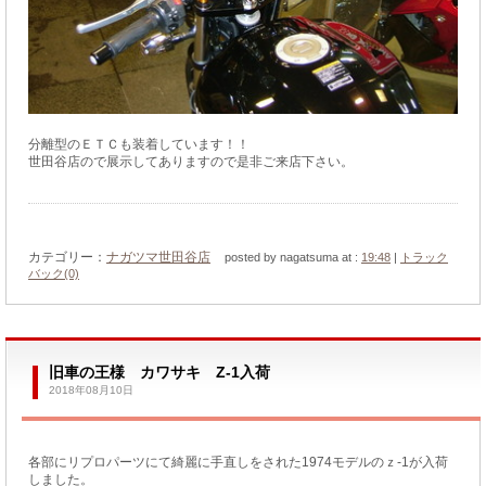
分離型のＥＴＣも装着しています！！
世田谷店ので展示してありますので是非ご来店下さい。
カテゴリー：
ナガツマ世田谷店
posted by nagatsuma at :
19:48
|
トラック
バック(0)
旧車の王様 カワサキ Z-1入荷
2018年08月10日
各部にリプロパーツにて綺麗に手直しをされた1974モデルのｚ-1が入荷
しました。