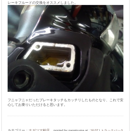
レーキフルードの交換をオススメしました。
フニャフニャだったブレーキタッチもカッチリしたものとなり、これで安
心してお乗りいただけると思います。
カテゴリー：
ナガツマ柏店
posted by nagatsuma at :
16:07
|
トラックバック