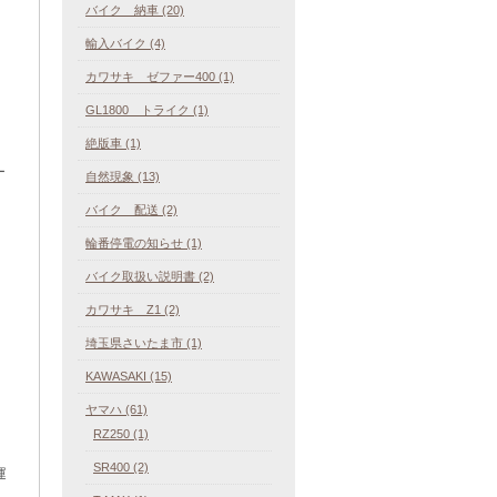
バイク 納車 (20)
輸入バイク (4)
カワサキ ゼファー400 (1)
GL1800 トライク (1)
絶版車 (1)
ー
自然現象 (13)
バイク 配送 (2)
輪番停電の知らせ (1)
バイク取扱い説明書 (2)
カワサキ Z1 (2)
埼玉県さいたま市 (1)
KAWASAKI (15)
ヤマハ (61)
RZ250 (1)
SR400 (2)
運