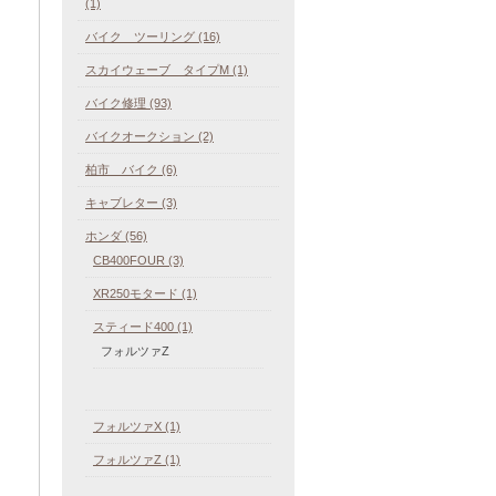
(1)
バイク ツーリング (16)
スカイウェーブ タイプM (1)
バイク修理 (93)
バイクオークション (2)
柏市 バイク (6)
キャブレター (3)
ホンダ (56)
CB400FOUR (3)
XR250モタード (1)
スティード400 (1)
フォルツァZ
フォルツァX (1)
フォルツァZ (1)