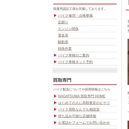
陸運局認証工場を完備しております。
バイク修理・点検整備
足廻り
エンジン関係
電装系
駆動系
特殊作業
バイク車検のご案内
バイク車検ネット予約
バイク配送についてや採用情報はこちら
NAGATSUMA 買取専門 HOME
はじめての人に高額査定のヒケツ
バイク買取なんでも相談室
持ち込み可能な店舗情報
お電話かフォームでお問い合わせ