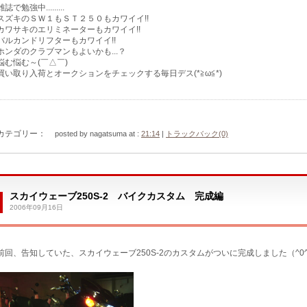
雑誌で勉強中.........
スズキのＳＷ１もＳＴ２５０もカワイイ!!
カワサキのエリミネーターもカワイイ!!
バルカンドリフターもカワイイ!!
ホンダのクラブマンもよいかも...？
悩む悩む～(￣△￣)
買い取り入荷とオークションをチェックする毎日デス(*≧ω≦*)
カテゴリー：
posted by nagatsuma at :
21:14
|
トラックバック(0)
スカイウェーブ250S-2 バイクカスタム 完成編
2006年09月16日
前回、告知していた、スカイウェーブ250S-2のカスタムがついに完成しました（^0^)