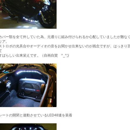
カバー類を全て外していた為、元通りに組み付けられるか心配していましたが難な
リア。
ストロボの光具合やオーディオの音をお聞かせ出来ないのが残念ですが、はっきり
て
すばらしい出来栄えです。（自画自賛 ^_^;)
シートの開閉と連動させているLED48連を装着