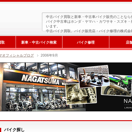
中古バイク買取と新車・中古車バイク販売のことなら
バイク中古車はホンダ・ヤマハ・カワサキ・スズキ・
います。
中古バイク買取、バイク販売店・バイク修理の株式会
買取
新車・中古バイク検索
バイク修理
店
マオフィシャルブログ
2006年9月
新車検索
サービス工場
バイク探し