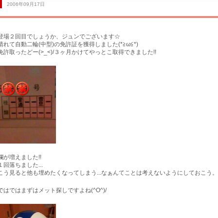
2006年09月17日
登場２回目でしょうか、ジュンでございます☆
晴れて自動二輪(中型)の免許証を獲得しました(*≧ω≦*)
免許取ったどー(>_<)/３ヶ月かけてやっとこ取得できました!!
買取専門
欄が増えました!!
１回落ちました...
こう見ると他も埋めたくなってしまう...なぁんてことは考えないようにしておこう。
ではではまずはメット探しですよね(^O^)/