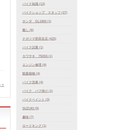
バイク知識 (13)
バイクショップ スタッフ (27)
ホンダ GL1800 (1)
癒し (6)
ナガツマ世田谷店 (425)
バイク試乗 (1)
カワサキ 750SS (1)
エンジン修理 (9)
観葉植物 (4)
バイク洗車 (4)
ック
バイク バフ掛け (1)
バイクペイント (3)
SUZUKI (9)
趣味 (7)
ロードキング (1)