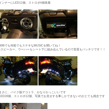
インナーにLED12個、ストロボ4個装着
何時でも何処でもステキなMUSICを聞いてね！
4スピーカー、ウーハーもシート下に組み込んでいるので音質もバッチリです！！
まさに、バイク版デコトラ、かなりかっこいいです
LED28個、ストロボ12個、写真でお見せする事しかできないのがとても残念です