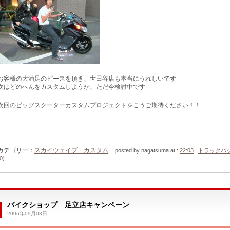
お客様の大満足のピースを頂き、世田谷店も本当にうれしいです
次はどのへんをカスタムしようか、ただ今検討中です
次回のビッグスクーターカスタムプロジェクトをこうご期待ください！！
カテゴリー：
スカイウェイブ カスタム
posted by nagatsuma at :
22:03
|
トラックバ
0)
バイクショップ 足立店キャンペーン
2006年09月03日