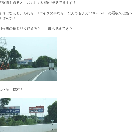
常磐道を通ると、おもしもい物が発見できます！
それはなんと、われら ♪バイクの事なら なんでもナガツマへ〜♪ の看板ではあ
ませんか！！
利根川の橋を渡り終えると ほら見えてきた
ほ〜ら 検索！！