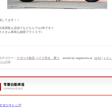
探してます！！
出張買取も店頭でもどちらでもOKです☆
カスタム車両も納得プライスで♪
カテゴリー：
ナガツマ柏店
バイク売る 買う
posted by nagatsuma at :
12:51
|
トラッ
バック(0)
常磐自動車道
2008年06月30日
ナガツマトップ
]