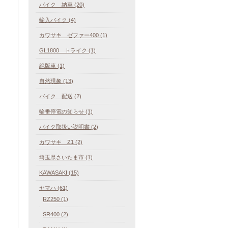
バイク 納車 (20)
輸入バイク (4)
カワサキ ゼファー400 (1)
GL1800 トライク (1)
絶版車 (1)
自然現象 (13)
バイク 配送 (2)
輪番停電の知らせ (1)
バイク取扱い説明書 (2)
カワサキ Z1 (2)
埼玉県さいたま市 (1)
KAWASAKI (15)
ヤマハ (61)
RZ250 (1)
SR400 (2)