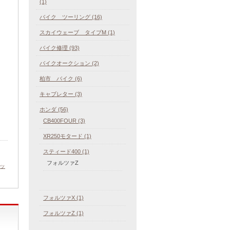
(1)
バイク ツーリング (16)
スカイウェーブ タイプM (1)
バイク修理 (93)
バイクオークション (2)
柏市 バイク (6)
キャブレター (3)
ホンダ (56)
CB400FOUR (3)
XR250モタード (1)
スティード400 (1)
フォルツァZ
ッ
フォルツァX (1)
フォルツァZ (1)