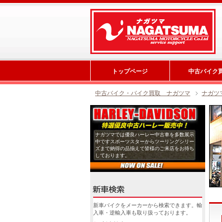
トップページ
中古バイク
中古バイク・バイク買取 ナガツマ
ナガツ
ナガツマでは優良ハーレー中古車を多数展示
中ですスポーツスターからツーリングシリー
ズまで納得の品揃えで皆様のご来店をお待ち
しております。
新車バイクをメーカーから検索できます。輸
入車・逆輸入車も取り扱っております。