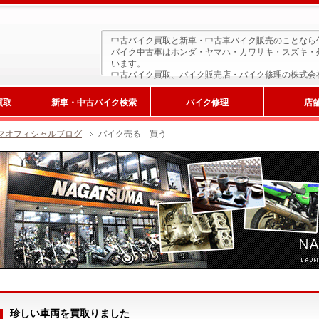
中古バイク買取と新車・中古車バイク販売のことなら
バイク中古車はホンダ・ヤマハ・カワサキ・スズキ・
います。
中古バイク買取、バイク販売店・バイク修理の株式会
買取
新車・中古バイク検索
バイク修理
店
マオフィシャルブログ
バイク売る 買う
新車検索
珍しい車両を買取りました