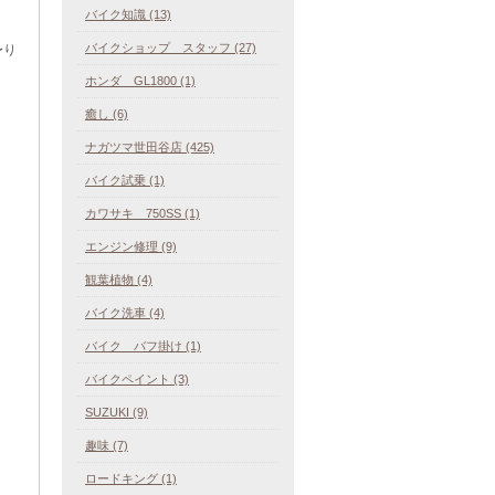
バイク知識 (13)
バイクショップ スタッフ (27)
〜り
ホンダ GL1800 (1)
癒し (6)
ナガツマ世田谷店 (425)
バイク試乗 (1)
カワサキ 750SS (1)
エンジン修理 (9)
観葉植物 (4)
バイク洗車 (4)
バイク バフ掛け (1)
バイクペイント (3)
SUZUKI (9)
趣味 (7)
ロードキング (1)