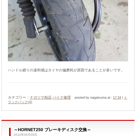
ハンドル廻りの違和感はタイヤの偏磨耗が原因であることが多いです。
カテゴリー：
ナガツマ柏店
バイク修理
posted by nagatsuma at :
17:34
|
ト
ラックバック(0)
～HORNET250 ブレーキディスク交換～
2014年06月09日