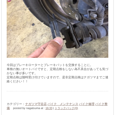
今回はブレーキローターとブレーキパットを交換することに。
車検の無いオートバイですと、定期点検をしない為不具合があっても気づ
かない事が多いです。
定期点検は随時受け付けていますので、是非定期点検はナガツマまでご連
絡ください！！
カテゴリー：
ナガツマ守谷店
バイク メンテナンス
バイク修理
バイク整
備
posted by nagatsuma at :
16:33
|
トラックバック(0)