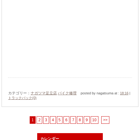
カテゴリー：
ナガツマ足立店
バイク修理
posted by nagatsuma at :
18:16
|
トラックバック(0)
1
2
3
4
5
6
7
8
9
10
>>
カレンダー