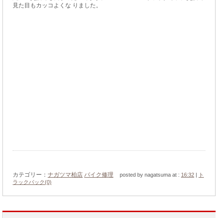
見た目もカッコよくな りました。
カテゴリー：
ナガツマ柏店
バイク修理
posted by nagatsuma at :
16:32
|
ト
ラックバック(0)