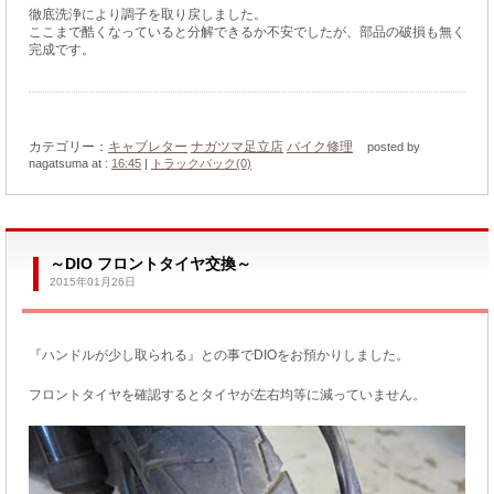
徹底洗浄により調子を取り戻しました。
ここまで酷くなっていると分解できるか不安でしたが、部品の破損も無く
完成です。
カテゴリー：
キャブレター
ナガツマ足立店
バイク修理
posted by
nagatsuma at :
16:45
|
トラックバック(0)
～DIO フロントタイヤ交換～
2015年01月26日
『ハンドルが少し取られる』との事でDIOをお預かりしました。
フロントタイヤを確認するとタイヤが左右均等に減っていません。