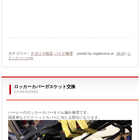
カテゴリー：
ナガツマ柏店
バイク修理
posted by nagatsuma at :
19:24
|
ト
ラックバック(0)
ロッカーカバーガスケット交換
2014年05月09日
ハーレーのロッカーカバーオイル漏れ修理です。
国産車などだとヘッドカバーに当たる部分になります。