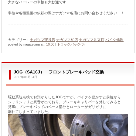
大きなハーレーの車検も大歓迎です！
車検や各種整備の依頼の際はナガツマ各店にお問い合わせください！！
カテゴリー：
ナガツマ守谷店
ナガツマ柏店
ナガツマ足立店
バイク修理
posted by nagatsuma at :
10:00
|
トラックバック(0)
JOG（SA16J） フロントブレーキパッド交換
2017年08月04日
駆動系統点検でお預かりしたJOGですが、バイクを動かすと前輪から
シャリシャリと異音が出ており、ブレーキキャリパーを外してみると
見事にブレーキパッドのベース部分とローターがガリガリに
削れてしまっていました。