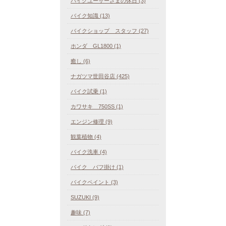
バイクユーザーさまの休日 (3)
バイク知識 (13)
バイクショップ スタッフ (27)
ホンダ GL1800 (1)
癒し (6)
ナガツマ世田谷店 (425)
バイク試乗 (1)
カワサキ 750SS (1)
エンジン修理 (9)
観葉植物 (4)
バイク洗車 (4)
バイク バフ掛け (1)
バイクペイント (3)
SUZUKI (9)
趣味 (7)