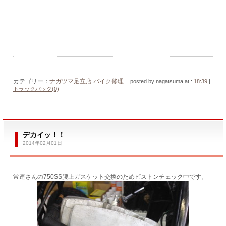
カテゴリー：
ナガツマ足立店
バイク修理
posted by nagatsuma at :
18:39
|
トラックバック(0)
デカイッ！！
2014年02月01日
常連さんの750SS腰上ガスケット交換のためピストンチェック中です。