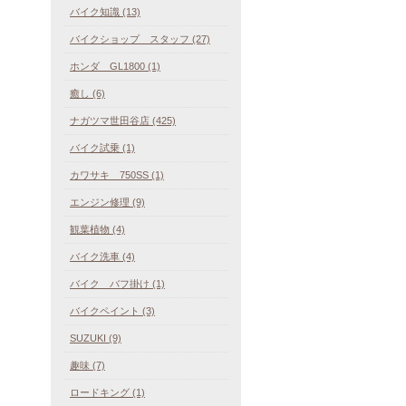
バイク知識 (13)
バイクショップ スタッフ (27)
ホンダ GL1800 (1)
癒し (6)
ナガツマ世田谷店 (425)
バイク試乗 (1)
カワサキ 750SS (1)
エンジン修理 (9)
観葉植物 (4)
バイク洗車 (4)
バイク バフ掛け (1)
バイクペイント (3)
SUZUKI (9)
趣味 (7)
ロードキング (1)