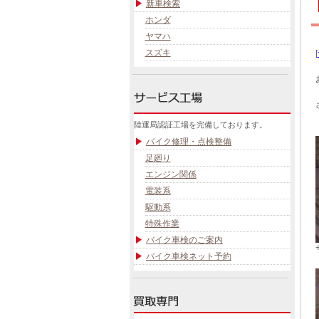
新車検索
ホンダ
ヤマハ
スズキ
[
陸運局認証工場を完備しております。
バイク修理・点検整備
足廻り
エンジン関係
電装系
駆動系
特殊作業
バイク車検のご案内
バイク車検ネット予約