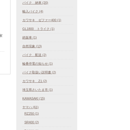
バイク 納車 (20)
輸入バイク (4)
カワサキ ゼファー400 (1)
GL1800 トライク (1)
家
絶版車 (1)
自然現象 (13)
バイク 配送 (2)
輪番停電の知らせ (1)
バイク取扱い説明書 (2)
カワサキ Z1 (2)
埼玉県さいたま市 (1)
KAWASAKI (15)
ヤマハ (61)
RZ250 (1)
SR400 (2)