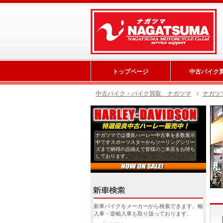
トップページ
中古バイク
中古バイク・バイク買取 ナガツマ
ナガツ
ナガツマでは優良ハーレー中古車を多数展示
中ですスポーツスターからツーリングシリー
ズまで納得の品揃えで皆様のご来店をお待ち
しております。
新車バイクをメーカーから検索できます。輸
入車・逆輸入車も取り扱っております。