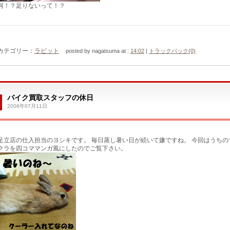
何！？足りないって！？
カテゴリー：
ラビット
posted by nagatsuma at :
14:02
|
トラックバック(0)
バイク買取スタッフの休日
2006年07月11日
足立店の仕入担当のヨシキです。 毎日蒸し暑い日が続いて嫌ですね。 今回はうちの
クラを四コママンガ風にしたのでご覧下さい。