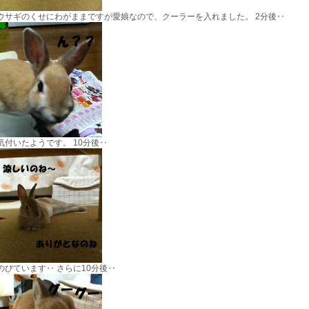
ウサギのくせにわがままですが愛娘なので、クーラーを入れました。 2分後‥
気付いたようです。 10分後‥
のびています‥ さらに10分後‥