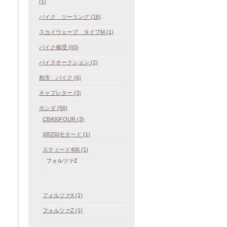
(1)
バイク ツーリング (16)
スカイウェーブ タイプM (1)
バイク修理 (93)
バイクオークション (2)
柏市 バイク (6)
キャブレター (3)
ホンダ (56)
CB400FOUR (3)
XR250モタード (1)
スティード400 (1)
フォルツァZ
フォルツァX (1)
フォルツァZ (1)