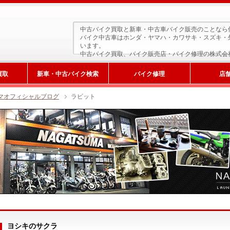
中古バイク買取と新車・中古車バイク販売のことなら
バイク中古車はホンダ・ヤマハ・カワサキ・スズキ・
います。
中古バイク買取、バイク販売店・バイク修理の株式会
買取
新車・中古バイク検索
バイク修理
店
マオフィシャルブログ
ラビット
新車検索
ヨシキのサクラ