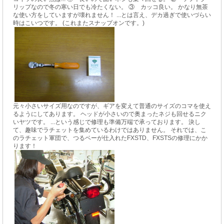
リップなので冬の寒い日でも冷たくない。 ③ カッコ良い。 かなり無茶
な使い方をしていますが壊れません！ ...とは言え、デカ過ぎで使いづらい
時はこいつです。 (これまたスナップオンです。)
元々小さいサイズ用なのですが、ギアを変えて普通のサイズのコマを使え
るようにしてあります。 ヘッドが小さいので奥まったネジも回せるニク
いヤツです。 ...という感じで修理も準備万端で承っております。 決し
て、趣味でラチェットを集めているわけではありません。 それでは、こ
のラチェット軍団で、つるベーが仕入れたFXSTD、FXSTSの修理にかか
ります！