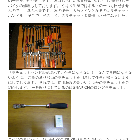
の一部をご紹介致します。 私はお店にいる事が多いので、お預かりした
バイクの修理もしております。 やはり生身ではボルトの一つも回せませ
んので、工具の出番です。 私の場合、大抵メインとなるのはラチェット
ハンドル！ そこで、私の手持ちのラチェットを勢揃いさせてみました。
「ラチェットハンドルが壊れて、仕事にならない！」なんて事態にならな
いように、 ご覧の通り沢山のラチェットを用意して仕事が滞らないよう
にしております。 それでは、使用頻度の高いいくつかのラチェットをご
紹介します。 一番頼りにしているのはSNAP-ONのロングラチェット。
コイツの良い点は... ① 長いので固いネジも楽々回せる。 ② ソフトグ