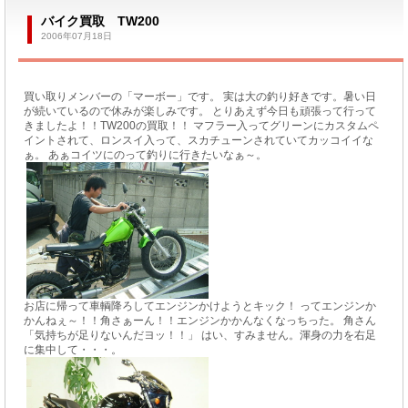
バイク買取 TW200
2006年07月18日
買い取りメンバーの「マーボー」です。 実は大の釣り好きです。暑い日
が続いているので休みが楽しみです。 とりあえず今日も頑張って行って
きましたよ！！TW200の買取！！ マフラー入ってグリーンにカスタムペ
イントされて、ロンスイ入って、スカチューンされていてカッコイイな
ぁ。 あぁコイツにのって釣りに行きたいなぁ～。
お店に帰って車輌降ろしてエンジンかけようとキック！ ってエンジンか
かんねぇ～！！角さぁーん！！エンジンかかんなくなっちった。 角さん
「気持ちが足りないんだヨッ！！」 はい、すみません。渾身の力を右足
に集中して・・・。