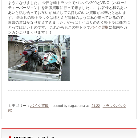
ようになりました。 今日は軽トラックでバンバン200とVINO（ハローキ
ティーバージョン）を出張買取に行って来ました。。 お客様と和気あい
あいと話し合ってお互いが満足して気持ちのいい買取が出来たと思いま
す。 最近店の軽トラックはほとんど毎日のように私が乗っているので、
東京の道はかなり覚えてきました。やっぱし小回りのきく軽トラは都内に
とってはいいものです。 これからもこの軽トラで
バイク買取
に都内をガ
ンガン走りまくります！！
カテゴリー：
バイク買取
posted by nagatsuma at :
21:22
|
トラックバック
(0)