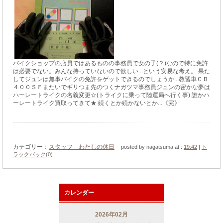
バイクショップの店員ではあるものの事務員で女の子(？)なので特に免許
は必要でない。みんな持っていないので欲しい...という安易な考え。 果た
してジュンは無事バイクの免許をゲットできるのでしょうか...教習車ＣＢ
４００ＳＦまたいでギリつま先のつくナガツマ事務員ジュンの密かな夢は
ハーレートライクの名義変更☆(トライクに乗って陸運局へ行く事) 誰かハ
ーレートライク買取ってきて★ 続くとか続かないとか...《完》
カテゴリー：
スタッフ わたしの休日
posted by nagatsuma at :
19:42
|
ト
ラックバック(0)
カレンダー
2026年02月