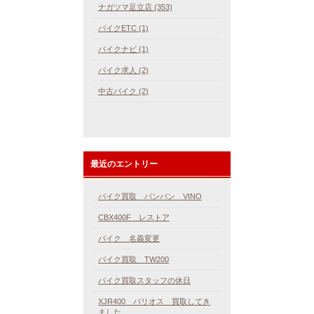
ナガツマ足立店 (353)
バイクETC (1)
バイクナビ (1)
バイク求人 (2)
中古バイク (2)
最近のエントリー
バイク買取 バンバン VINO
CBX400F レストア
バイク 名義変更
バイク買取 TW200
バイク買取スタッフの休日
XJR400 バリオス 買取してき
ました