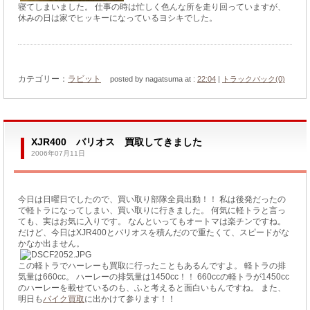
寝てしまいました。 仕事の時は忙しく色んな所を走り回っていますが、
休みの日は家でヒッキーになっているヨシキでした。
カテゴリー：
ラビット
posted by nagatsuma at :
22:04
|
トラックバック(0)
XJR400 バリオス 買取してきました
2006年07月11日
今日は日曜日でしたので、買い取り部隊全員出動！！ 私は後発だったの
で軽トラになってしまい、買い取りに行きました。 何気に軽トラと言っ
ても、実はお気に入りです。 なんといってもオートマは楽チンですね。
だけど、今日はXJR400とバリオスを積んだので重たくて、スピードがな
かなか出ません。
この軽トラでハーレーも買取に行ったこともあるんですよ。 軽トラの排
気量は660cc。 ハーレーの排気量は1450cc！！ 660ccの軽トラが1450cc
のハーレーを載せているのも、ふと考えると面白いもんですね。 また、
明日も
バイク買取
に出かけて参ります！！