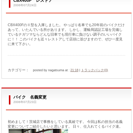
CBX400F レストア
2006年07月24日
CBX400FのⅡ型を入庫しました。 やっぱり名車でも20年前のバイクだけ
あって、いたんでいる所があります。 しかし、運輸局認証工場を完備し
ているナガツマならどんな旧車でも現行車に負けない調子のいいバイク
に！！ このバイクも近々レストアして店頭に並びますので、ぜひ一度見
に来て下さい。
カテゴリー：
posted by nagatsuma at :
21:18
|
トラックバック(0)
バイク 名義変更
2006年07月23日
初めまして！茨城店で事務をしている真綾です。 今回は私の担当の名義
変更についてご紹介したいと思います。 日々、仕入れてくるバイク達。