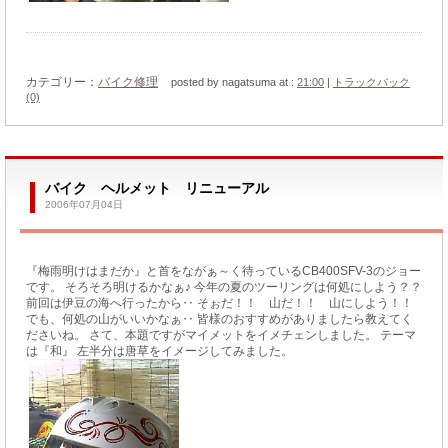
カテゴリー：
バイク修理
posted by nagatsuma at :
21:00
|
トラックバック
(0)
バイク ヘルメット リニューアル
2006年07月04日
『梅雨明けはまだか』と首をながぁ～く待っているCB400SFV-3のジョー
です。 そろそろ明けるかなぁ♪ 今年の夏のツーリングは何処にしよう？？
前回は伊豆の海へ行ったから‥ そぉだ！！ 山だ！！ 山にしよう！！
でも、何処の山がいいかなぁ‥ 皆様のおすすめがありましたら教えてく
ださいね。 さて、本題ですがマイメットをイメチェンしました。 テーマ
は『和』 左半分は唐草をイメージしてみました。