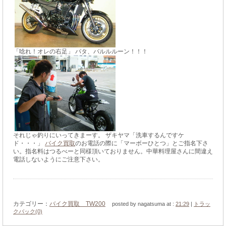
「唸れ！オレの右足」 パタ、バルルルーン！！！
それじゃ釣りにいってきまーす。 ザキヤマ「洗車するんですケ
ド・・・」
バイク買取
のお電話の際に「マーボーひとつ」とご指名下さ
い。指名料はつるべーと同様頂いておりません。中華料理屋さんに間違え
電話しないようにご注意下さい。
カテゴリー：
バイク買取 TW200
posted by nagatsuma at :
21:29
|
トラッ
クバック(0)