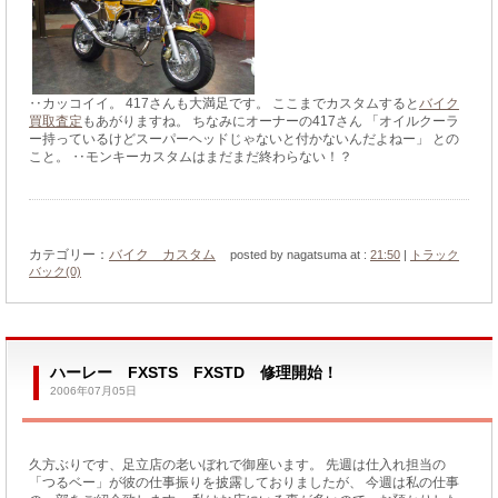
‥カッコイイ。 417さんも大満足です。 ここまでカスタムすると
バイク
買取査定
もあがりますね。 ちなみにオーナーの417さん 「オイルクーラ
ー持っているけどスーパーヘッドじゃないと付かないんだよねー」 との
こと。 ‥モンキーカスタムはまだまだ終わらない！？
カテゴリー：
バイク カスタム
posted by nagatsuma at :
21:50
|
トラック
バック(0)
ハーレー FXSTS FXSTD 修理開始！
2006年07月05日
久方ぶりです、足立店の老いぼれで御座います。 先週は仕入れ担当の
「つるベー」が彼の仕事振りを披露しておりましたが、 今週は私の仕事