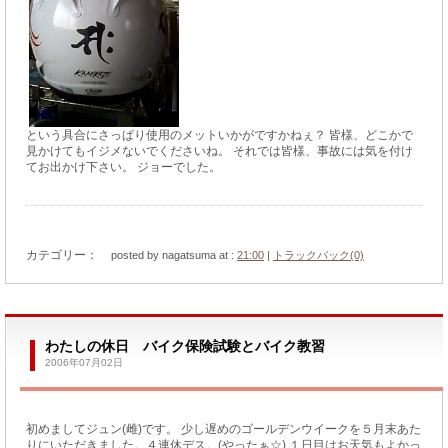
という具合にさっぱり使用のメットいかがですかねぇ？ 皆様、どこかで
見かけてもイジメないでくださいね。 それでは皆様、事故には気を付け
てお出かけ下さい。 ジョーでした。
カテゴリー：
posted by nagatsuma at :
21:00
|
トラックバック(0)
わたしの休日 バイク保険試験とバイク教習
2006年07月02日
初めましてジュン(雌)です。 少し遅めのゴールデンウイークを５月末あた
りにいただきました。４連休デス。(やったぁ☆) １日目はお天気もよかっ