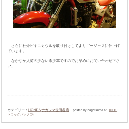
さらに社外ビキニカウルを取り付けしてよりゴージャスに仕上げ
ています。
なかなか入荷の少ない希少車ですのでお早めにお問い合わせ下さ
い。
カテゴリー：
HONDA
ナガツマ世田谷店
posted by nagatsuma at :
00:11
|
トラックバック(0)