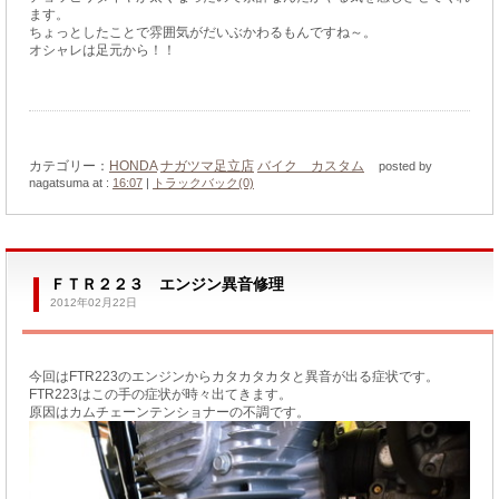
ます。
ちょっとしたことで雰囲気がだいぶかわるもんですね～。
オシャレは足元から！！
カテゴリー：
HONDA
ナガツマ足立店
バイク カスタム
posted by
nagatsuma at :
16:07
|
トラックバック(0)
ＦＴＲ２２３ エンジン異音修理
2012年02月22日
今回はFTR223のエンジンからカタカタカタと異音が出る症状です。
FTR223はこの手の症状が時々出てきます。
原因はカムチェーンテンショナーの不調です。