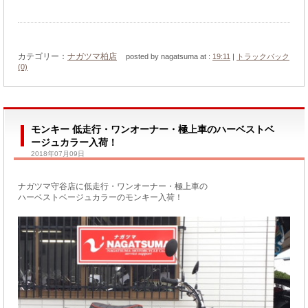
カテゴリー：
ナガツマ柏店
posted by nagatsuma at :
19:11
|
トラックバック
(0)
モンキー 低走行・ワンオーナー・極上車のハーベストベ
ージュカラー入荷！
2018年07月09日
ナガツマ守谷店に低走行・ワンオーナー・極上車の
ハーベストベージュカラーのモンキー入荷！