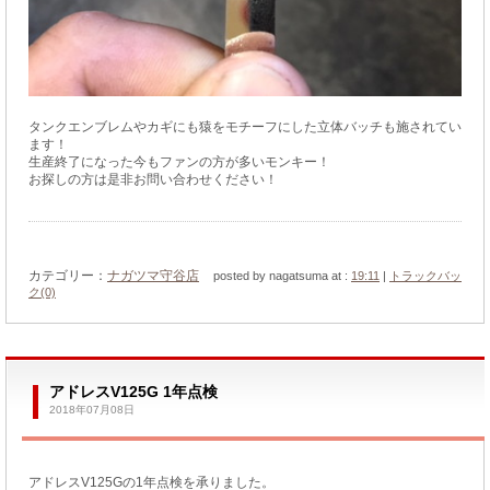
タンクエンブレムやカギにも猿をモチーフにした立体バッチも施されてい
ます！
生産終了になった今もファンの方が多いモンキー！
お探しの方は是非お問い合わせください！
カテゴリー：
ナガツマ守谷店
posted by nagatsuma at :
19:11
|
トラックバッ
ク(0)
アドレスV125G 1年点検
2018年07月08日
アドレスV125Gの1年点検を承りました。