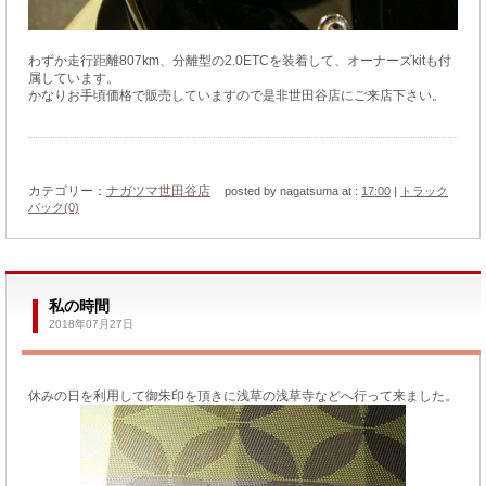
わずか走行距離807km、分離型の2.0ETCを装着して、オーナーズkitも付
属しています。
かなりお手頃価格で販売していますので是非世田谷店にご来店下さい。
カテゴリー：
ナガツマ世田谷店
posted by nagatsuma at :
17:00
|
トラック
バック(0)
私の時間
2018年07月27日
休みの日を利用して御朱印を頂きに浅草の浅草寺などへ行って来ました。