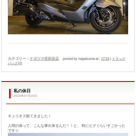
カテゴリー：
ナガツマ世田谷店
posted by nagatsuma at :
17:53
|
トラック
バック(0)
私の休日
2018年07月16日
キュリオス観てきました！
人間の体って、こんな事出来るんだ！！と、 時にヒクぐらいすごかった
です☆