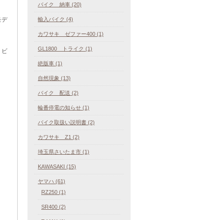
バイク 納車 (20)
モデ
輸入バイク (4)
カワサキ ゼファー400 (1)
GL1800 トライク (1)
・ビ
絶版車 (1)
自然現象 (13)
バイク 配送 (2)
輪番停電の知らせ (1)
バイク取扱い説明書 (2)
カワサキ Z1 (2)
埼玉県さいたま市 (1)
KAWASAKI (15)
ヤマハ (61)
RZ250 (1)
SR400 (2)