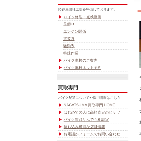
陸運局認証工場を完備しております。
バイク修理・点検整備
足廻り
エンジン関係
電装系
駆動系
特殊作業
バイク車検のご案内
バイク車検ネット予約
バイク配送についてや採用情報はこちら
NAGATSUMA 買取専門 HOME
はじめての人に高額査定のヒケツ
バイク買取なんでも相談室
持ち込み可能な店舗情報
お電話かフォームでお問い合わせ