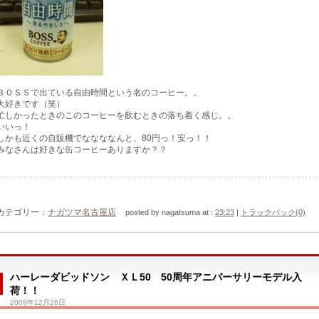
ＢＯＳＳで出ている自由時間という名のコーヒー。。
大好きです（笑）
忙しかったときのこのコーヒーを飲むときの落ち着く感じ。。
いいっ！
しかも近くの自販機でななななんと、80円っ！安っ！！
みなさんは好きな缶コーヒーありますか？？
カテゴリー：
ナガツマ名古屋店
posted by nagatsuma at :
23:23
|
トラックバック(0)
ハーレーダビッドソン ＸＬ50 50周年アニバーサリーモデル入
荷！！
2009年12月26日