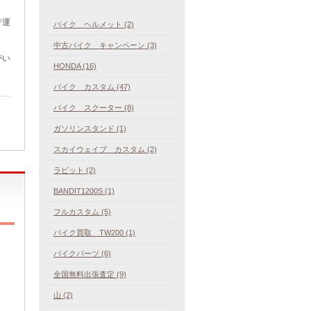
で運
バイク ヘルメット (2)
中古バイク キャンペーン (3)
がい
HONDA (16)
バイク カスタム (47)
バイク スクーター (8)
ガソリンスタンド (1)
スカイウェイブ カスタム (2)
ラビット (2)
BANDIT1200S (1)
フルカスタム (5)
バイク買取 TW200 (1)
バイクパーツ (6)
全国無料出張査定 (9)
山 (2)