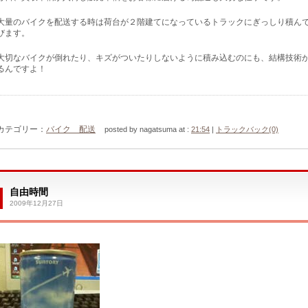
大量のバイクを配送する時は荷台が２階建てになっているトラックにぎっしり積ん
びます。
大切なバイクが倒れたり、キズがついたりしないように積み込むのにも、結構技術
るんですよ！
カテゴリー：
バイク 配送
posted by nagatsuma at :
21:54
|
トラックバック(0)
自由時間
2009年12月27日