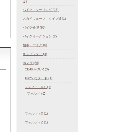
(1)
バイク ツーリング (16)
スカイウェーブ タイプM (1)
バイク修理 (93)
バイクオークション (2)
柏市 バイク (6)
キャブレター (3)
ホンダ (56)
CB400FOUR (3)
XR250モタード (1)
スティード400 (1)
フォルツァZ
フォルツァX (1)
フォルツァZ (1)