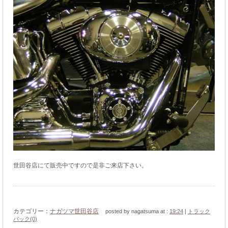
世田谷店にて販売中ですので是非ご来店下さい。
カテゴリー：
ナガツマ世田谷店
posted by nagatsuma at :
19:24
|
トラック
バック(0)