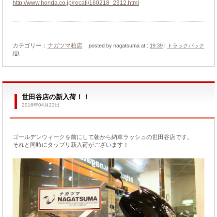
http://www.honda.co.jp/recall/160218_2312.html
カテゴリー：
ナガツマ柏店
posted by nagatsuma at :
19:39
|
トラックバック
(0)
世田谷店の新入荷！！
2016年04月23日
ゴールデンウィークを前にして朝から納車ラッシュの世田谷店です。
それと同時にタップリ新入荷がございます！