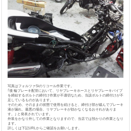
写真はフォルツァSiのリコール作業です。
｢後 輪ブレーキ配管において、リヤブレーキホースとリヤブレーキパイプ
を締結するボルトの締付け作業が不適切なため、当該ボルトの締付けが不
足しているものがあります。
そのため、そのままの状態で使用を続けると、締付け部が緩んでブレーキ
液が漏れ、最悪の場合、リヤブレーキが効かなくなるおそれがありま
す。｣ と発表されています。
外装をかなり外しての作業となりますので、当店では預かりの作業となり
ます。
詳しくは下記URLからご確認をお願いします。