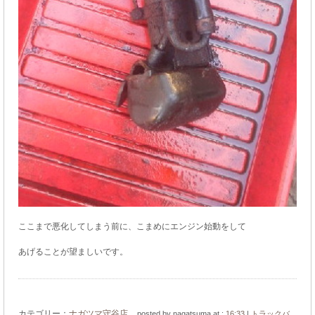
ここまで悪化してしまう前に、こまめにエンジン始動をして
あげることが望ましいです。
カテゴリー：
ナガツマ守谷店
posted by nagatsuma at :
16:33
|
トラックバ