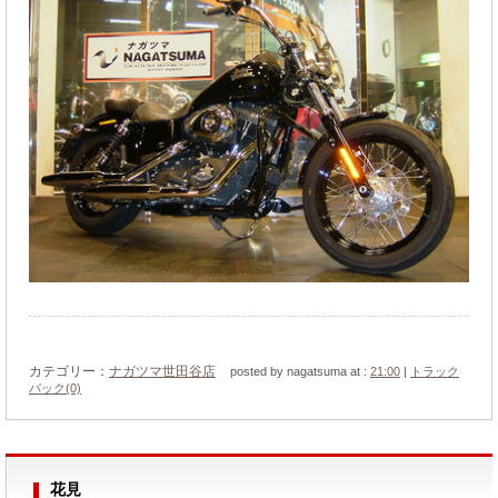
カテゴリー：
ナガツマ世田谷店
posted by nagatsuma at :
21:00
|
トラック
バック(0)
花見