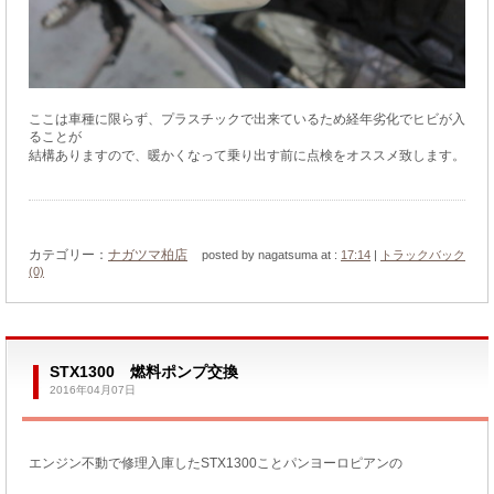
ここは車種に限らず、プラスチックで出来ているため経年劣化でヒビが入
ることが
結構ありますので、暖かくなって乗り出す前に点検をオススメ致します。
カテゴリー：
ナガツマ柏店
posted by nagatsuma at :
17:14
|
トラックバック
(0)
STX1300 燃料ポンプ交換
2016年04月07日
エンジン不動で修理入庫したSTX1300ことパンヨーロピアンの