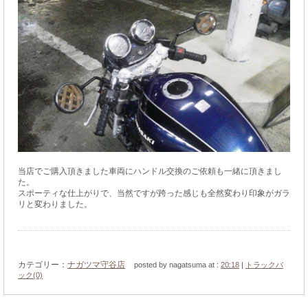
当店でご購入頂きました車両にハンドル交換のご依頼も一緒に頂きまし
た。
スポーティな仕上がりで、当然ですが跨った感じも全然変わり印象がガラ
リと変わりました。
カテゴリー：
ナガツマ守谷店
posted by nagatsuma at :
20:18
|
トラックバ
ック(0)