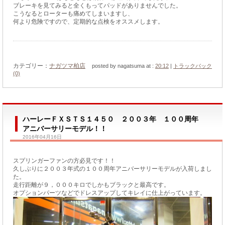
ブレーキを見てみると全くもってパッドがありませんでした。
こうなるとローターも痛めてしまいますし、
何より危険ですので、定期的な点検をオススメします。
カテゴリー：
ナガツマ柏店
posted by nagatsuma at :
20:12
|
トラックバック
(0)
ハーレーＦＸＳＴＳ１４５０ ２００３年 １００周年
アニバーサリーモデル！！
2016年04月16日
スプリンガーファンの方必見です！！
久しぶりに２００３年式の１００周年アニバーサリーモデルが入荷しまし
た。
走行距離が９，０００キロでしかもブラックと最高です。
オプションパーツなどでドレスアップしてキレイに仕上がっています。