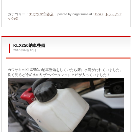
カテゴリー：
ナガツマ守谷店
posted by nagatsuma at :
15:43
|
トラックバ
ック(0)
KLX250納車整備
2016年04月10日
カワサキのKLX250の納車整備をしていたら床に水滴がたれていました。
良く見ると冷却水のリザーバータンクにヒビが入っていました！