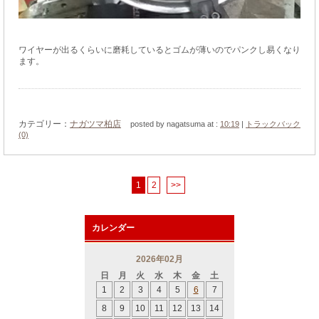
ワイヤーが出るくらいに磨耗しているとゴムが薄いのでパンクし易くなり
ます。
カテゴリー：
ナガツマ柏店
posted by nagatsuma at :
10:19
|
トラックバック
(0)
1
2
>>
カレンダー
2026年02月
日
月
火
水
木
金
土
1
2
3
4
5
6
7
8
9
10
11
12
13
14