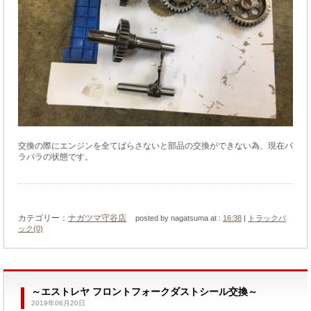
交換の際にエンジンを全てばらさないと部品の交換ができない為、現在バ
ラバラの状態です。
カテゴリー：
ナガツマ守谷店
posted by nagatsuma at :
16:38
|
トラックバ
ック(0)
～エストレヤ フロントフォークダストシール交換～
2019年06月20日