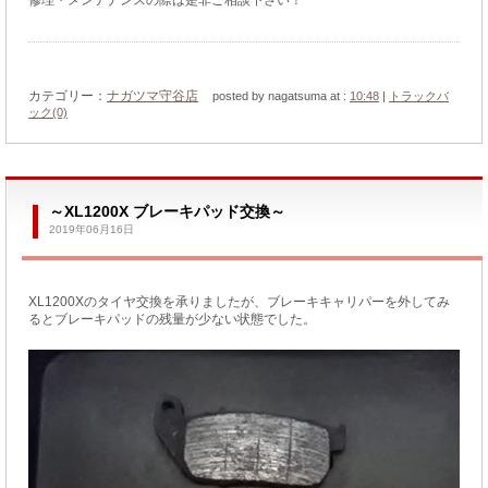
カテゴリー：
ナガツマ守谷店
posted by nagatsuma at :
10:48
|
トラックバ
ック(0)
～XL1200X ブレーキパッド交換～
2019年06月16日
XL1200Xのタイヤ交換を承りましたが、ブレーキキャリパーを外してみ
るとブレーキパッドの残量が少ない状態でした。