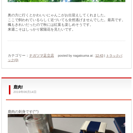
奥の方に行くとかわいいにゃんこがお出迎えしてくれました。
ここで飼われているらしく近づいても全然逃げませんでした。最高です。
楓もきれいだったので秋には紅葉も楽しめそうです。
来週こそはしっかり紫陽花を見たいです。
カテゴリー：
ナガツマ足立店
posted by nagatsuma at :
12:43
|
トラックバ
ック(0)
鹿肉!
2019年06月14日
鹿肉の刺身です(^^)