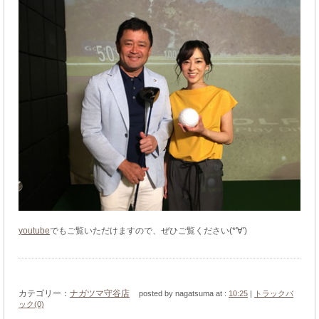
youtube
でもご覧いただけますので、ぜひご覧ください(*'∀')
カテゴリー：
ナガツマ守谷店
posted by nagatsuma at :
10:25
|
トラックバ
ック(0)