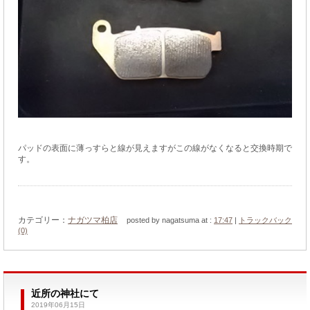
パッドの表面に薄っすらと線が見えますがこの線がなくなると交換時期で
す。
カテゴリー：
ナガツマ柏店
posted by nagatsuma at :
17:47
|
トラックバック
(0)
近所の神社にて
2019年06月15日