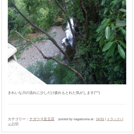
きれいな川の流れに少しだけ疲れもとれた気がします(^^)
カテゴリー：
ナガツマ足立店
posted by nagatsuma at :
14:51
|
トラックバ
ック(0)