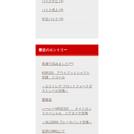
バイクナビ (1)
バイク求人 (2)
中古バイク (2)
最近のエントリー
長瀞で涼みました(^^)
KSR110 アウトプットシャフト
交換 リコール
～エストレヤ フロントフォークダ
ストシール交換～
紫陽花
ハーレーVRSCDX ナイトロッ
ドスペシャル リアタイヤ交換
～XL1200X ブレーキパッド交換～
近所の神社にて