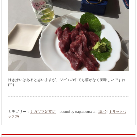
好き嫌いはあると思いますが、ジビエの中でも癖がなく美味しいですね
(^^)
カテゴリー：
ナガツマ足立店
posted by nagatsuma at :
10:40
|
トラックバ
ック(0)