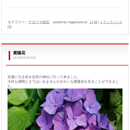
カテゴリー：
ナガツマ柏店
posted by nagatsuma at :
17:45
|
トラックバック
(0)
紫陽花
2019年06月18日
先週に引き続き近所の神社に行って来ました。
今回も満開とまではいきませんがきれいな紫陽花を見ることができまし
た。