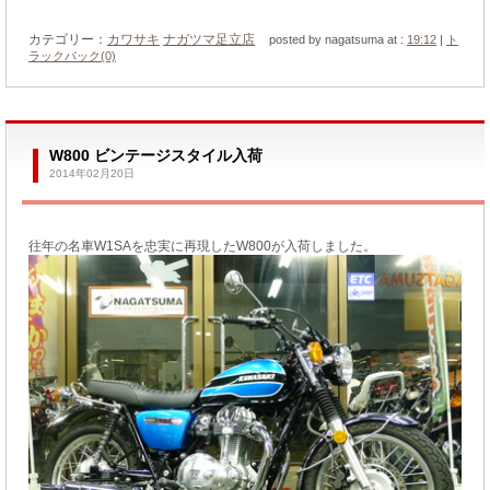
カテゴリー：
カワサキ
ナガツマ足立店
posted by nagatsuma at :
19:12
|
ト
ラックバック(0)
W800 ビンテージスタイル入荷
2014年02月20日
往年の名車W1SAを忠実に再現したW800が入荷しました。