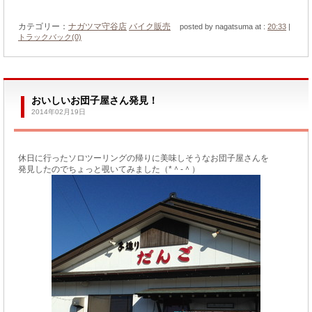
カテゴリー：
ナガツマ守谷店
バイク販売
posted by nagatsuma at :
20:33
|
トラックバック(0)
おいしいお団子屋さん発見！
2014年02月19日
休日に行ったソロツーリングの帰りに美味しそうなお団子屋さんを
発見したのでちょっと覗いてみました（*＾-＾）