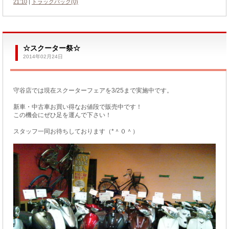
21:10
|
トラックバック(0)
☆スクーター祭☆
2014年02月24日
守谷店では現在スクーターフェアを3/25まで実施中です。
新車・中古車お買い得なお値段で販売中です！
この機会にぜひ足を運んで下さい！
スタッフ一同お待ちしております（*＾０＾）