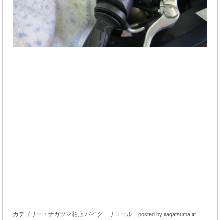
カテゴリー：
ナガツマ柏店
バイク リコール
posted by nagatsuma at :