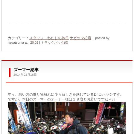
カテゴリー：
スタッフ わたしの休日
ナガツマ柏店
posted by
nagatsuma at :
20:02
|
トラックバック(0)
ズーマー納車
2014年02月18日
年々、若い方の乗り物離れに少々寂しさを感じているDr.コハヤシです。
ですが、本日のズーマーのオーナー様は１８歳とお若いですね～♪♪