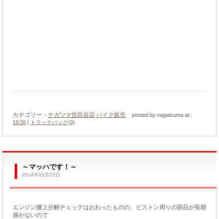
カテゴリー：
ナガツマ世田谷店
バイク販売
posted by nagatsuma at :
19:26
|
トラックバック(0)
～マッハです！～
2014年02月22日
エンジン腰上分解チェックはおわったものの、ピストン周りの部品が長期
届かないので