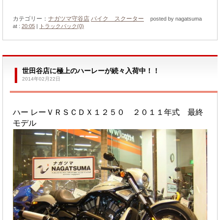
カテゴリー：
ナガツマ守谷店
バイク スクーター
posted by nagatsuma
at :
20:05
|
トラックバック(0)
世田谷店に極上のハーレーが続々入荷中！！
2014年02月22日
ハー レーＶＲＳＣＤＸ１２５０ ２０１１年式 最終
モデル