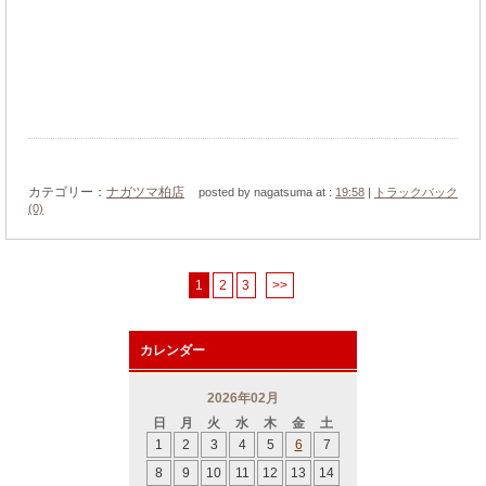
カテゴリー：
ナガツマ柏店
posted by nagatsuma at :
19:58
|
トラックバック
(0)
1
2
3
>>
カレンダー
2026年02月
日
月
火
水
木
金
土
1
2
3
4
5
6
7
8
9
10
11
12
13
14