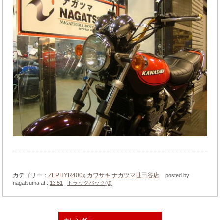
カテゴリー：
ZEPHYR400χ
カワサキ
ナガツマ世田谷店
posted by
nagatsuma at :
13:51
|
トラックバック(0)