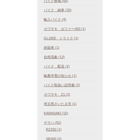
バイク整備 (85)
バイク 納車 (20)
輸入バイク (4)
カワサキ ゼファー400 (1)
GL1800 トライク (1)
絶版車 (1)
自然現象 (13)
バイク 配送 (2)
輪番停電の知らせ (1)
バイク取扱い説明書 (2)
カワサキ Z1 (2)
埼玉県さいたま市 (1)
KAWASAKI (15)
ヤマハ (61)
RZ250 (1)
SR400 (2)