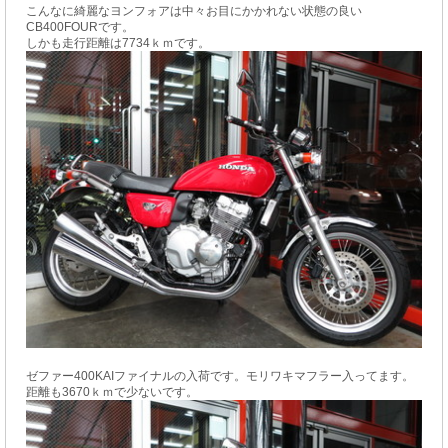
こんなに綺麗なヨンフォアは中々お目にかかれない状態の良い
CB400FOURです。
しかも走行距離は7734ｋｍです。
ゼファー400KAIファイナルの入荷です。モリワキマフラー入ってます。
距離も3670ｋｍで少ないです。