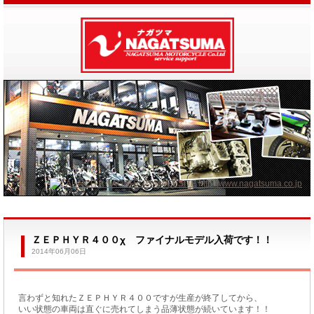
ＺＥＰＨＹＲ４００χ ファイナルモデル入荷です！！
2014年06月06日
言わずと知れたＺＥＰＨＹＲ４００ですが生産が終了してから、
いい状態の車両は直ぐに売れてしまう品薄状態が続いています！！