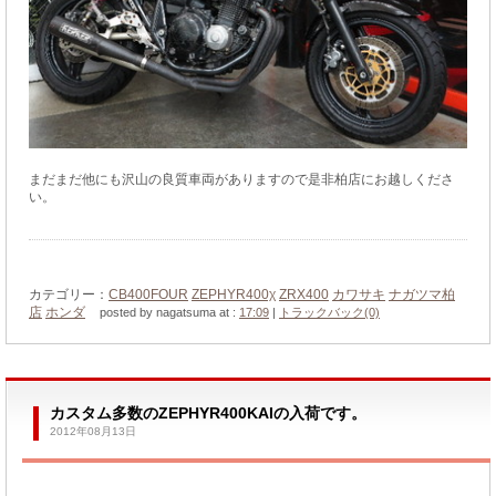
まだまだ他にも沢山の良質車両がありますので是非柏店にお越しくださ
い。
カテゴリー：
CB400FOUR
ZEPHYR400χ
ZRX400
カワサキ
ナガツマ柏
店
ホンダ
posted by nagatsuma at :
17:09
|
トラックバック(0)
カスタム多数のZEPHYR400KAIの入荷です。
2012年08月13日