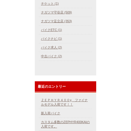
チケット (1)
ナガツマ守谷店 (509)
ナガツマ足立店 (353)
バイクETC (1)
バイクナビ (1)
バイク求人 (2)
中古バイク (2)
最近のエントリー
ＺＥＰＨＹＲ４００χ ファイナ
ルモデル入荷です！！
新入荷バイク
カスタム多数のZEPHYR400KAIの
入荷です。