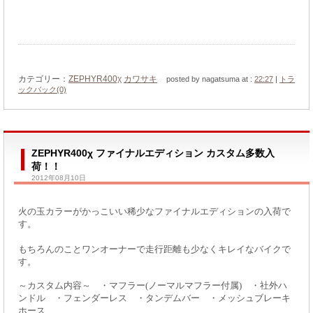
カテゴリー：
ZEPHYR400χ
カワサキ
posted by nagatsuma at :
22:27
|
トラ
ックバック(0)
ZEPHYR400χ ファイナルエディション カスタム多数入
荷！！
2012年08月10日
火の玉カラーがかっこいい稀少なファイナルエディションの入荷で
す。
もちろんのことワンオーナーで走行距離も少なくキレイなバイクで
す。
～カスタム内容～ ・マフラー(ノーマルマフラー付属) ・社外ハ
ンドル ・フェンダーレス ・タンデムバー ・メッシュブレーキ
ホース