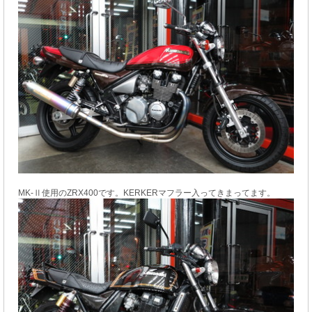
MK-Ⅱ使用のZRX400です。KERKERマフラー入ってきまってます。