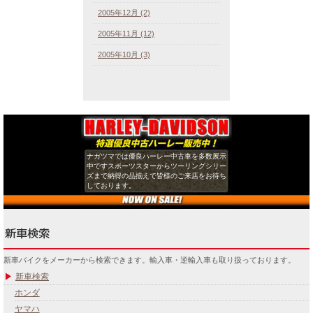
2005年12月 (2)
2005年11月 (12)
2005年10月 (3)
ナガツマでは優良ハーレー中古車を多数展示
中ですスポーツスターからツーリングシリー
ズまで納得の品揃えで皆様のご来店をお待ち
しております。
新車バイクをメーカーから検索できます。輸入車・逆輸入車も取り扱っております。
新車検索
ホンダ
ヤマハ