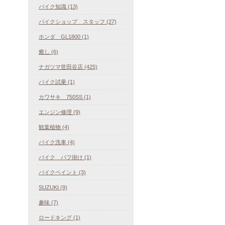
バイク知識 (13)
バイクショップ スタッフ (27)
ホンダ GL1800 (1)
癒し (6)
ナガツマ世田谷店 (425)
バイク試乗 (1)
カワサキ 750SS (1)
エンジン修理 (9)
観葉植物 (4)
バイク洗車 (4)
バイク バフ掛け (1)
バイクペイント (3)
SUZUKI (9)
趣味 (7)
ロードキング (1)