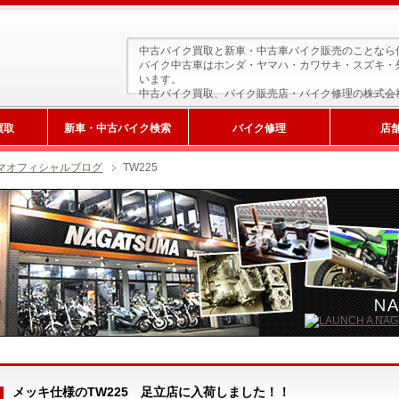
中古バイク買取と新車・中古車バイク販売のことなら
バイク中古車はホンダ・ヤマハ・カワサキ・スズキ・
います。
中古バイク買取、バイク販売店・バイク修理の株式会
買取
新車・中古バイク検索
バイク修理
店
マオフィシャルブログ
TW225
新車検索
メッキ仕様のTW225 足立店に入荷しました！！