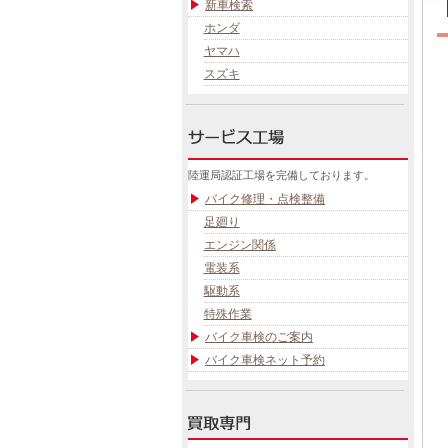
新車検索
ホンダ
ヤマハ
スズキ
陸運局認証工場を完備しております。
バイク修理・点検整備
足廻り
エンジン関係
電装系
駆動系
特殊作業
バイク車検のご案内
バイク車検ネット予約