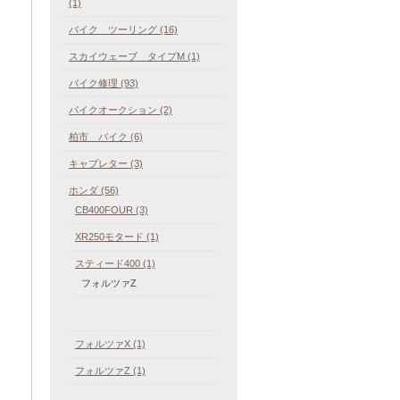
(1)
バイク ツーリング (16)
スカイウェーブ タイプM (1)
バイク修理 (93)
バイクオークション (2)
柏市 バイク (6)
キャブレター (3)
ホンダ (56)
CB400FOUR (3)
XR250モタード (1)
スティード400 (1)
フォルツァZ
フォルツァX (1)
フォルツァZ (1)