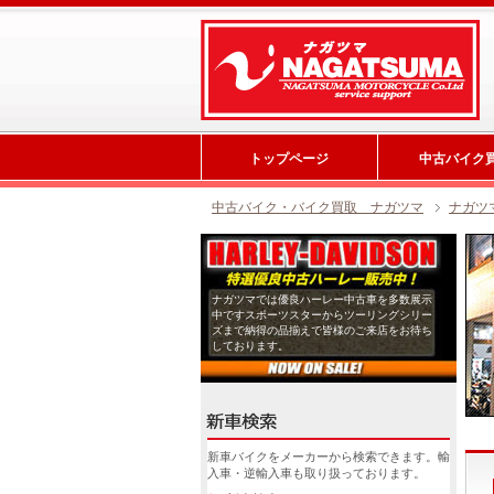
トップページ
中古バイク
中古バイク・バイク買取 ナガツマ
ナガツ
ナガツマでは優良ハーレー中古車を多数展示
中ですスポーツスターからツーリングシリー
ズまで納得の品揃えで皆様のご来店をお待ち
しております。
新車バイクをメーカーから検索できます。輸
入車・逆輸入車も取り扱っております。