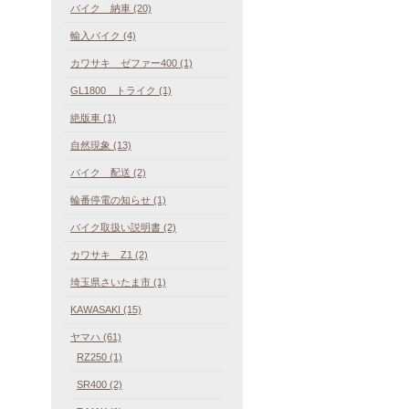
バイク 納車 (20)
輸入バイク (4)
カワサキ ゼファー400 (1)
GL1800 トライク (1)
絶版車 (1)
自然現象 (13)
バイク 配送 (2)
輪番停電の知らせ (1)
バイク取扱い説明書 (2)
カワサキ Z1 (2)
埼玉県さいたま市 (1)
KAWASAKI (15)
ヤマハ (61)
RZ250 (1)
SR400 (2)