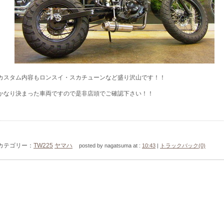
カスタム内容もロンスイ・スカチューンなど盛り沢山です！！
かなり決まった車両ですので是非店頭でご確認下さい！！
カテゴリー：
TW225
ヤマハ
posted by nagatsuma at :
10:43
|
トラックバック(0)