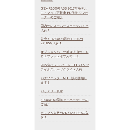
GSX-R1000R ABS 2017年モデル
モトマップ正規車 EU仕様 ワンオ
ーナーのご紹介
国内外のスーパースポーツバイク
入荷！
希少！1689ccの最終モデルの
FXDWG入荷！
オプションパーツ盛り沢山のＦＸ
ＤＦファットボブ入荷！！
2022年モデル ハーレーFLSB ソフ
テイルスポーツグライド入荷
パナソニック MU 販売開始し
ます！
バッテリー異常
Z900RS 50周年アニバーサリーの
ご紹介
カスタム多数のZRX1200DEAG入
荷！