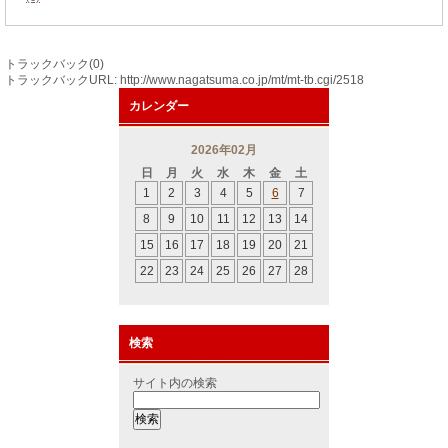
トラックバック(0)
トラックバックURL: http://www.nagatsuma.co.jp/mt/mt-tb.cgi/2518
カレンダー
2026年02月
日
月
火
水
木
金
土
1
2
3
4
5
6
7
8
9
10
11
12
13
14
15
16
17
18
19
20
21
22
23
24
25
26
27
28
検索
サイト内の検索