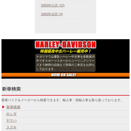
2005年11月 (12)
2005年10月 (3)
ナガツマでは優良ハーレー中古車を多数展示
中ですスポーツスターからツーリングシリー
ズまで納得の品揃えで皆様のご来店をお待ち
しております。
新車バイクをメーカーから検索できます。輸入車・逆輸入車も取り扱っております。
新車検索
ホンダ
ヤマハ
スズキ