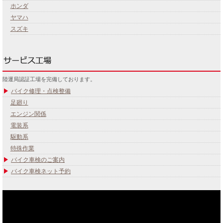
ホンダ
ヤマハ
スズキ
陸運局認証工場を完備しております。
バイク修理・点検整備
足廻り
エンジン関係
電装系
駆動系
特殊作業
バイク車検のご案内
バイク車検ネット予約
あなたのバイク夢みてませんか？