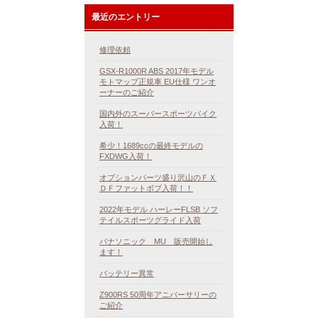
最近のエントリー
修理依頼
GSX-R1000R ABS 2017年モデル
モトマップ正規車 EU仕様 ワンオ
ーナーのご紹介
国内外のスーパースポーツバイク
入荷！
希少！1689ccの最終モデルの
FXDWG入荷！
オプションパーツ盛り沢山のＦＸ
ＤＦファットボブ入荷！！
2022年モデル ハーレーFLSB ソフ
テイルスポーツグライド入荷
パナソニック MU 販売開始し
ます！
バッテリー異常
Z900RS 50周年アニバーサリーの
ご紹介