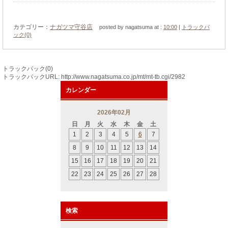
カテゴリー：
ナガツマ守谷店
posted by nagatsuma at :
10:00
|
トラックバ
ック(0)
トラックバック(0)
トラックバックURL: http://www.nagatsuma.co.jp/mt/mt-tb.cgi/2982
カレンダー
2026年02月
日
月
火
水
木
金
土
1
2
3
4
5
6
7
8
9
10
11
12
13
14
15
16
17
18
19
20
21
22
23
24
25
26
27
28
検索