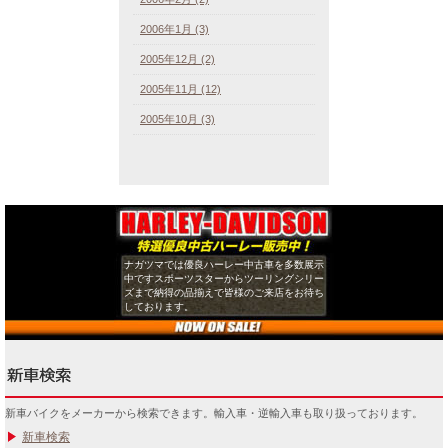
2006年1月 (3)
2005年12月 (2)
2005年11月 (12)
2005年10月 (3)
ナガツマでは優良ハーレー中古車を多数展示
中ですスポーツスターからツーリングシリー
ズまで納得の品揃えで皆様のご来店をお待ち
しております。
新車バイクをメーカーから検索できます。輸入車・逆輸入車も取り扱っております。
新車検索