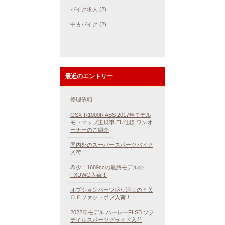
バイク求人 (2)
中古バイク (2)
最近のエントリー
修理依頼
GSX-R1000R ABS 2017年モデル
モトマップ正規車 EU仕様 ワンオ
ーナーのご紹介
国内外のスーパースポーツバイク
入荷！
希少！1689ccの最終モデルの
FXDWG入荷！
オプションパーツ盛り沢山のＦＸ
ＤＦファットボブ入荷！！
2022年モデル ハーレーFLSB ソフ
テイルスポーツグライド入荷