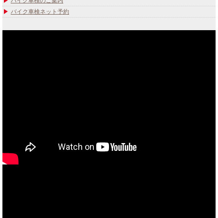
バイク車検のご案内
バイク車検ネット予約
あなたのバイク夢みてませんか？
当社買取ブランド バイクボーイTVCM放映中