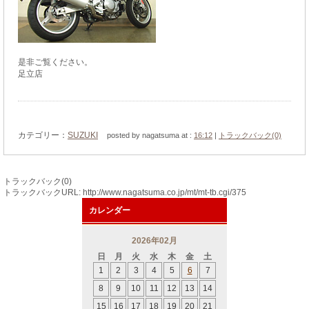
是非ご覧ください。
足立店
カテゴリー：
SUZUKI
posted by nagatsuma at :
16:12
|
トラックバック(0)
トラックバック(0)
トラックバックURL: http://www.nagatsuma.co.jp/mt/mt-tb.cgi/375
カレンダー
2026年02月
日
月
火
水
木
金
土
1
2
3
4
5
6
7
8
9
10
11
12
13
14
15
16
17
18
19
20
21