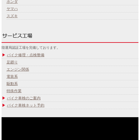
ホンダ
ヤマハ
スズキ
陸運局認証工場を完備しております。
バイク修理・点検整備
足廻り
エンジン関係
電装系
駆動系
特殊作業
バイク車検のご案内
バイク車検ネット予約
あなたのバイク夢みてませんか？