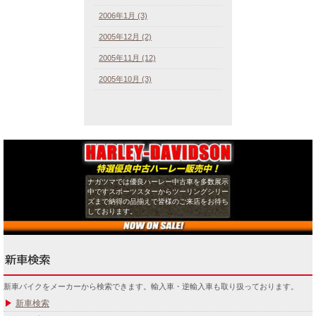
2006年1月 (3)
2005年12月 (2)
2005年11月 (12)
2005年10月 (3)
ナガツマでは優良ハーレー中古車を多数展示
中ですスポーツスターからツーリングシリー
ズまで納得の品揃えで皆様のご来店をお待ち
しております。
新車バイクをメーカーから検索できます。輸入車・逆輸入車も取り扱っております。
新車検索