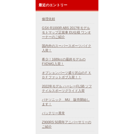
最近のエントリー
修理依頼
GSX-R1000R ABS 2017年モデル
モトマップ正規車 EU仕様 ワンオ
ーナーのご紹介
国内外のスーパースポーツバイク
入荷！
希少！1689ccの最終モデルの
FXDWG入荷！
オプションパーツ盛り沢山のＦＸ
ＤＦファットボブ入荷！！
2022年モデル ハーレーFLSB ソフ
テイルスポーツグライド入荷
パナソニック MU 販売開始し
ます！
バッテリー異常
Z900RS 50周年アニバーサリーの
ご紹介