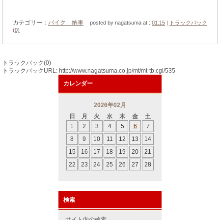
カテゴリー：
バイク 納車
posted by nagatsuma at :
01:15
|
トラックバック
(0)
トラックバック(0)
トラックバックURL: http://www.nagatsuma.co.jp/mt/mt-tb.cgi/535
カレンダー
2026年02月
日
月
火
水
木
金
土
1
2
3
4
5
6
7
8
9
10
11
12
13
14
15
16
17
18
19
20
21
22
23
24
25
26
27
28
検索
サイト内の検索