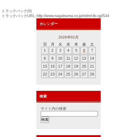
トラックバック(0)
トラックバックURL: http://www.nagatsuma.co.jp/mt/mt-tb.cgi/534
カレンダー
2026年02月
日
月
火
水
木
金
土
1
2
3
4
5
6
7
8
9
10
11
12
13
14
15
16
17
18
19
20
21
22
23
24
25
26
27
28
検索
サイト内の検索