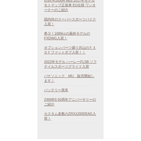
GSX-R1000R ABS 2017年モデル
モトマップ正規車 EU仕様 ワンオ
ーナーのご紹介
国内外のスーパースポーツバイク
入荷！
希少！1689ccの最終モデルの
FXDWG入荷！
オプションパーツ盛り沢山のＦＸ
ＤＦファットボブ入荷！！
2022年モデル ハーレーFLSB ソフ
テイルスポーツグライド入荷
パナソニック MU 販売開始し
ます！
バッテリー異常
Z900RS 50周年アニバーサリーの
ご紹介
カスタム多数のZRX1200DEAG入
荷！