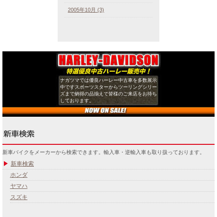
2005年10月 (3)
ナガツマでは優良ハーレー中古車を多数展示
中ですスポーツスターからツーリングシリー
ズまで納得の品揃えで皆様のご来店をお待ち
しております。
新車バイクをメーカーから検索できます。輸入車・逆輸入車も取り扱っております。
新車検索
ホンダ
ヤマハ
スズキ