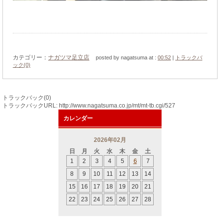
カテゴリー：
ナガツマ足立店
posted by nagatsuma at :
00:52
|
トラックバ
ック(0)
トラックバック(0)
トラックバックURL: http://www.nagatsuma.co.jp/mt/mt-tb.cgi/527
カレンダー
2026年02月
日
月
火
水
木
金
土
1
2
3
4
5
6
7
8
9
10
11
12
13
14
15
16
17
18
19
20
21
22
23
24
25
26
27
28