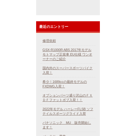
最近のエントリー
修理依頼
GSX-R1000R ABS 2017年モデル
モトマップ正規車 EU仕様 ワンオ
ーナーのご紹介
国内外のスーパースポーツバイク
入荷！
希少！1689ccの最終モデルの
FXDWG入荷！
オプションパーツ盛り沢山のＦＸ
ＤＦファットボブ入荷！！
2022年モデル ハーレーFLSB ソフ
テイルスポーツグライド入荷
パナソニック MU 販売開始し
ます！