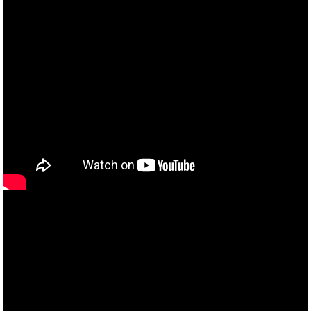
あなたのバイク夢みてませんか？
当社買取ブランド バイクボーイTVCM放映中