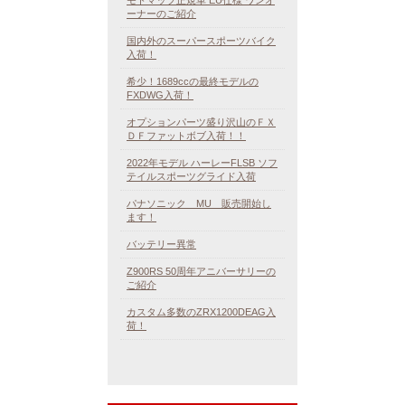
ーナーのご紹介
国内外のスーパースポーツバイク
入荷！
希少！1689ccの最終モデルの
FXDWG入荷！
オプションパーツ盛り沢山のＦＸ
ＤＦファットボブ入荷！！
2022年モデル ハーレーFLSB ソフ
テイルスポーツグライド入荷
パナソニック MU 販売開始し
ます！
バッテリー異常
Z900RS 50周年アニバーサリーの
ご紹介
カスタム多数のZRX1200DEAG入
荷！