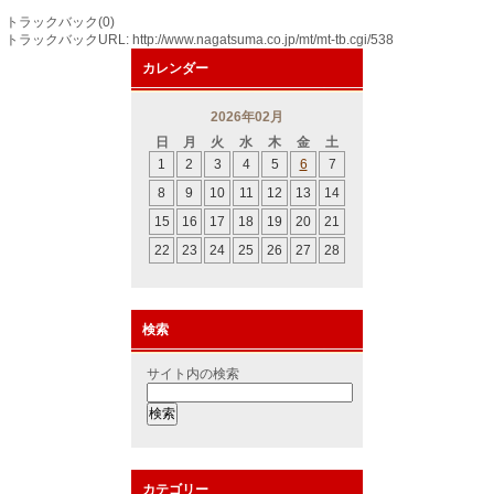
トラックバック(0)
トラックバックURL: http://www.nagatsuma.co.jp/mt/mt-tb.cgi/538
カレンダー
2026年02月
日
月
火
水
木
金
土
1
2
3
4
5
6
7
8
9
10
11
12
13
14
15
16
17
18
19
20
21
22
23
24
25
26
27
28
検索
サイト内の検索
カテゴリー