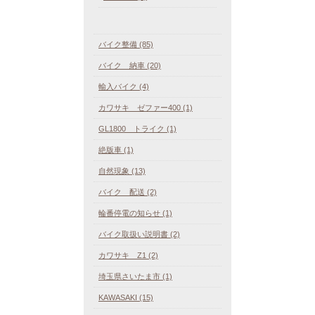
バイク整備 (85)
バイク 納車 (20)
輸入バイク (4)
カワサキ ゼファー400 (1)
GL1800 トライク (1)
絶版車 (1)
自然現象 (13)
バイク 配送 (2)
輪番停電の知らせ (1)
バイク取扱い説明書 (2)
カワサキ Z1 (2)
埼玉県さいたま市 (1)
KAWASAKI (15)