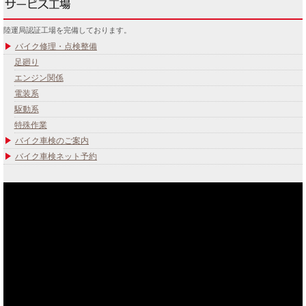
陸運局認証工場を完備しております。
バイク修理・点検整備
足廻り
エンジン関係
電装系
駆動系
特殊作業
バイク車検のご案内
バイク車検ネット予約
あなたのバイク夢みてませんか？