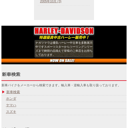
2005年10月 (3)
ナガツマでは優良ハーレー中古車を多数展示
中ですスポーツスターからツーリングシリー
ズまで納得の品揃えで皆様のご来店をお待ち
しております。
新車バイクをメーカーから検索できます。輸入車・逆輸入車も取り扱っております。
新車検索
ホンダ
ヤマハ
スズキ