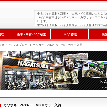
中古バイク買取と新車・中古車バイク販売のことなら
バイク中古車はホンダ・ヤマハ・カワサキ・スズキ・
います。
中古バイク買取、バイク販売店・バイク修理の株式会
買取
新車・中古バイク検索
バイク修理
店
マオフィシャルブログ
カワサキ ZRX400 MKⅡカラー入荷
新車検索
カワサキ ZRX400 MKⅡカラー入荷