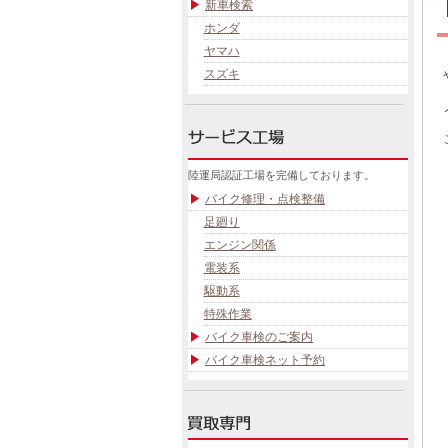
新車検索
ホンダ
ヤマハ
スズキ
陸運局認証工場を完備しております。
バイク修理・点検整備
足廻り
エンジン関係
電装系
駆動系
特殊作業
バイク車検のご案内
バイク車検ネット予約