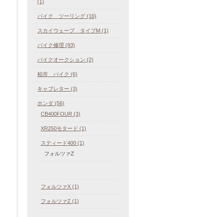
(1)
バイク ツーリング (16)
スカイウェーブ タイプM (1)
バイク修理 (93)
バイクオークション (2)
柏市 バイク (6)
キャブレター (3)
ホンダ (56)
CB400FOUR (3)
XR250モタード (1)
スティード400 (1)
フォルツァZ
フォルツァX (1)
フォルツァZ (1)