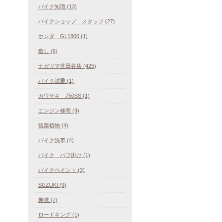
バイク知識 (13)
バイクショップ スタッフ (27)
ホンダ GL1800 (1)
癒し (6)
ナガツマ世田谷店 (425)
バイク試乗 (1)
カワサキ 750SS (1)
エンジン修理 (9)
観葉植物 (4)
バイク洗車 (4)
バイク バフ掛け (1)
バイクペイント (3)
SUZUKI (9)
趣味 (7)
ロードキング (1)