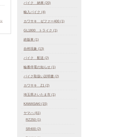
バイク 納車 (20)
輸入バイク (4)
ッ
カワサキ ゼファー400 (1)
GL1800 トライク (1)
絶版車 (1)
自然現象 (13)
バイク 配送 (2)
輪番停電の知らせ (1)
バイク取扱い説明書 (2)
カワサキ Z1 (2)
埼玉県さいたま市 (1)
KAWASAKI (15)
ヤマハ (61)
RZ250 (1)
SR400 (2)