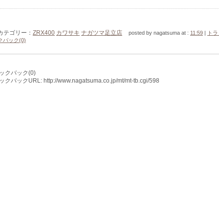
カテゴリー：
ZRX400
カワサキ
ナガツマ足立店
posted by nagatsuma at :
11:59
|
トラ
クバック(0)
ックバック(0)
バックURL: http://www.nagatsuma.co.jp/mt/mt-tb.cgi/598