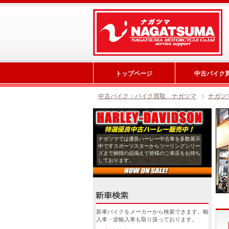
トップページ
中古バイク
中古バイク・バイク買取 ナガツマ
ナガツ
ナガツマでは優良ハーレー中古車を多数展示
中ですスポーツスターからツーリングシリー
ズまで納得の品揃えで皆様のご来店をお待ち
しております。
新車バイクをメーカーから検索できます。輸
入車・逆輸入車も取り扱っております。