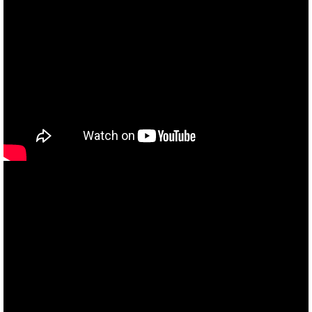
あなたのバイク夢みてませんか？
当社買取ブランド バイクボーイTVCM放映中