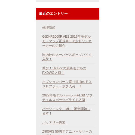
最近のエントリー
修理依頼
GSX-R1000R ABS 2017年モデル
モトマップ正規車 EU仕様 ワンオ
ーナーのご紹介
国内外のスーパースポーツバイク
入荷！
希少！1689ccの最終モデルの
FXDWG入荷！
オプションパーツ盛り沢山のＦＸ
ＤＦファットボブ入荷！！
2022年モデル ハーレーFLSB ソフ
テイルスポーツグライド入荷
パナソニック MU 販売開始し
ます！
バッテリー異常
Z900RS 50周年アニバーサリーの