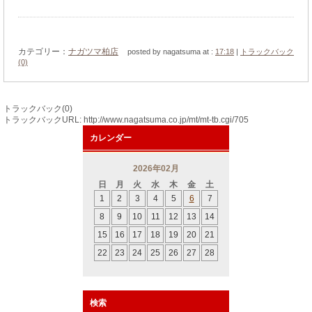
カテゴリー：
ナガツマ柏店
posted by nagatsuma at :
17:18
|
トラックバック
(0)
トラックバック(0)
トラックバックURL: http://www.nagatsuma.co.jp/mt/mt-tb.cgi/705
カレンダー
2026年02月
日
月
火
水
木
金
土
1
2
3
4
5
6
7
8
9
10
11
12
13
14
15
16
17
18
19
20
21
22
23
24
25
26
27
28
検索