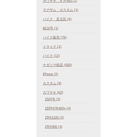
カワサキ ＫＨ400 (1)
マグザム カスタム (1)
バイク 足立区 (6)
柏16号 (1)
バイク販売 (76)
トライク (1)
バイク (11)
ナガツマ柏店 (500)
iPhone (2)
カスタム (9)
カワサキ (62)
250TR (3)
ZEPHYR400χ (4)
ZRX1100 (2)
ZRX400 (3)