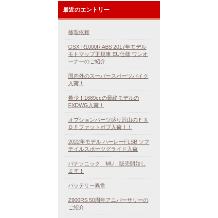
最近のエントリー
修理依頼
GSX-R1000R ABS 2017年モデル
モトマップ正規車 EU仕様 ワンオ
ーナーのご紹介
国内外のスーパースポーツバイク
入荷！
希少！1689ccの最終モデルの
FXDWG入荷！
オプションパーツ盛り沢山のＦＸ
ＤＦファットボブ入荷！！
2022年モデル ハーレーFLSB ソフ
テイルスポーツグライド入荷
パナソニック MU 販売開始し
ます！
バッテリー異常
Z900RS 50周年アニバーサリーの
ご紹介