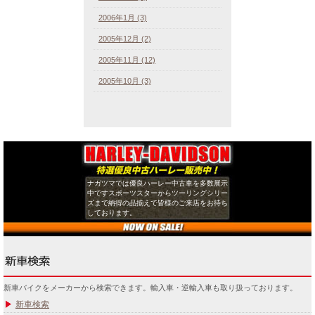
2006年1月 (3)
2005年12月 (2)
2005年11月 (12)
2005年10月 (3)
ナガツマでは優良ハーレー中古車を多数展示
中ですスポーツスターからツーリングシリー
ズまで納得の品揃えで皆様のご来店をお待ち
しております。
新車バイクをメーカーから検索できます。輸入車・逆輸入車も取り扱っております。
新車検索