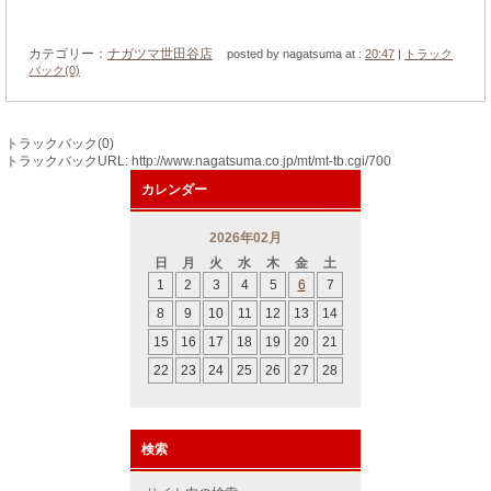
カテゴリー：
ナガツマ世田谷店
posted by nagatsuma at :
20:47
|
トラック
バック(0)
トラックバック(0)
トラックバックURL: http://www.nagatsuma.co.jp/mt/mt-tb.cgi/700
カレンダー
2026年02月
日
月
火
水
木
金
土
1
2
3
4
5
6
7
8
9
10
11
12
13
14
15
16
17
18
19
20
21
22
23
24
25
26
27
28
検索