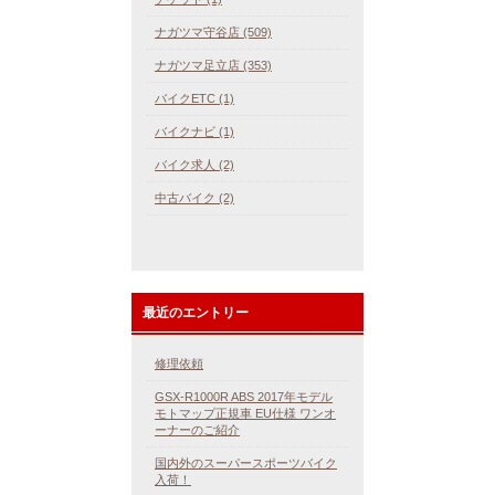
ナガツマ守谷店 (509)
ナガツマ足立店 (353)
バイクETC (1)
バイクナビ (1)
バイク求人 (2)
中古バイク (2)
最近のエントリー
修理依頼
GSX-R1000R ABS 2017年モデル
モトマップ正規車 EU仕様 ワンオ
ーナーのご紹介
国内外のスーパースポーツバイク
入荷！