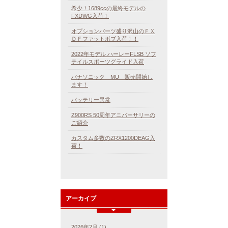
希少！1689ccの最終モデルの
FXDWG入荷！
オプションパーツ盛り沢山のＦＸ
ＤＦファットボブ入荷！！
2022年モデル ハーレーFLSB ソフ
テイルスポーツグライド入荷
パナソニック MU 販売開始し
ます！
バッテリー異常
Z900RS 50周年アニバーサリーの
ご紹介
カスタム多数のZRX1200DEAG入
荷！
アーカイブ
2026年2月 (1)