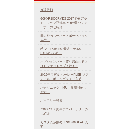
修理依頼
GSX-R1000R ABS 2017年モデル
モトマップ正規車 EU仕様 ワンオ
ーナーのご紹介
国内外のスーパースポーツバイク
入荷！
希少！1689ccの最終モデルの
FXDWG入荷！
オプションパーツ盛り沢山のＦＸ
ＤＦファットボブ入荷！！
2022年モデル ハーレーFLSB ソフ
テイルスポーツグライド入荷
パナソニック MU 販売開始し
ます！
バッテリー異常
Z900RS 50周年アニバーサリーの
ご紹介
カスタム多数のZRX1200DEAG入
荷！