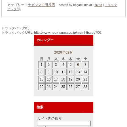
カテゴリー：
ナガツマ世田谷店
posted by nagatsuma at :
16:58
|
トラック
バック(0)
トラックバック(0)
トラックバックURL: http://www.nagatsuma.co.jp/mt/mt-tb.cgi/706
カレンダー
2026年02月
日
月
火
水
木
金
土
1
2
3
4
5
6
7
8
9
10
11
12
13
14
15
16
17
18
19
20
21
22
23
24
25
26
27
28
検索
サイト内の検索