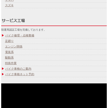
スズキ
陸運局認証工場を完備しております。
バイク修理・点検整備
足廻り
エンジン関係
電装系
駆動系
特殊作業
バイク車検のご案内
バイク車検ネット予約
あなたのバイク夢みてませんか？