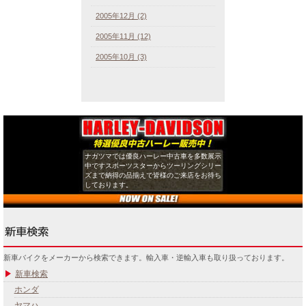
2005年12月 (2)
2005年11月 (12)
2005年10月 (3)
ナガツマでは優良ハーレー中古車を多数展示
中ですスポーツスターからツーリングシリー
ズまで納得の品揃えで皆様のご来店をお待ち
しております。
新車バイクをメーカーから検索できます。輸入車・逆輸入車も取り扱っております。
新車検索
ホンダ
ヤマハ