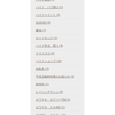
バイク バフ掛け (1)
バイクペイント (3)
SUZUKI (9)
趣味 (7)
ロードキング (1)
バイク売る 買う (3)
クリスマス (4)
バイクショップ (10)
自転車 (2)
守谷店臨時休業のお知らせ (2)
群馬県 (1)
レーシングマシン (2)
カワサキ ゼファー750 (1)
カワサキ ＫＨ400 (1)
マグザム カスタム (1)