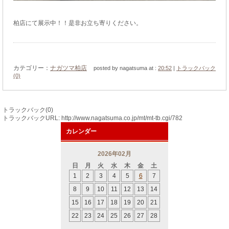
柏店にて展示中！！是非お立ち寄りください。
カテゴリー：
ナガツマ柏店
posted by nagatsuma at :
20:52
|
トラックバック
(0)
トラックバック(0)
トラックバックURL: http://www.nagatsuma.co.jp/mt/mt-tb.cgi/782
カレンダー
2026年02月
日
月
火
水
木
金
土
1
2
3
4
5
6
7
8
9
10
11
12
13
14
15
16
17
18
19
20
21
22
23
24
25
26
27
28