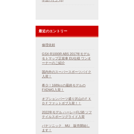
最近のエントリー
修理依頼
GSX-R1000R ABS 2017年モデル
モトマップ正規車 EU仕様 ワンオ
ーナーのご紹介
国内外のスーパースポーツバイク
入荷！
希少！1689ccの最終モデルの
FXDWG入荷！
オプションパーツ盛り沢山のＦＸ
ＤＦファットボブ入荷！！
2022年モデル ハーレーFLSB ソフ
テイルスポーツグライド入荷
パナソニック MU 販売開始し
ます！