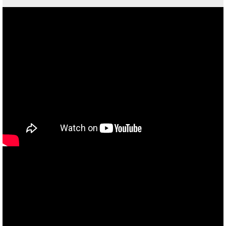
あなたのバイク夢みてませんか？
当社買取ブランド バイクボーイTVCM放映中