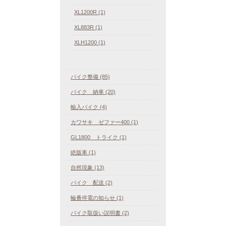
XL1200R (1)
XL883R (1)
XLH1200 (1)
バイク整備 (85)
バイク 納車 (20)
輸入バイク (4)
カワサキ ゼファー400 (1)
GL1800 トライク (1)
絶版車 (1)
自然現象 (13)
バイク 配送 (2)
輪番停電の知らせ (1)
バイク取扱い説明書 (2)