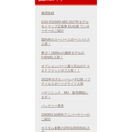
修理依頼
GSX-R1000R ABS 2017年モデル
モトマップ正規車 EU仕様 ワンオ
ーナーのご紹介
国内外のスーパースポーツバイク
入荷！
希少！1689ccの最終モデルの
FXDWG入荷！
オプションパーツ盛り沢山のＦＸ
ＤＦファットボブ入荷！！
2022年モデル ハーレーFLSB ソフ
テイルスポーツグライド入荷
パナソニック MU 販売開始し
ます！
バッテリー異常
Z900RS 50周年アニバーサリーの
ご紹介
カスタム多数のZRX1200DEAG入