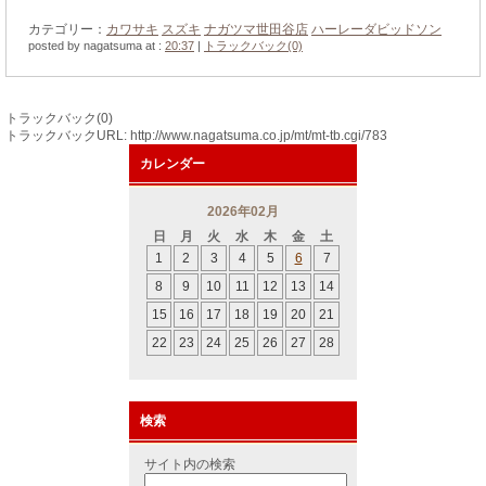
カテゴリー：
カワサキ
スズキ
ナガツマ世田谷店
ハーレーダビッドソン
posted by nagatsuma at :
20:37
|
トラックバック(0)
トラックバック(0)
トラックバックURL: http://www.nagatsuma.co.jp/mt/mt-tb.cgi/783
カレンダー
2026年02月
日
月
火
水
木
金
土
1
2
3
4
5
6
7
8
9
10
11
12
13
14
15
16
17
18
19
20
21
22
23
24
25
26
27
28
検索
サイト内の検索