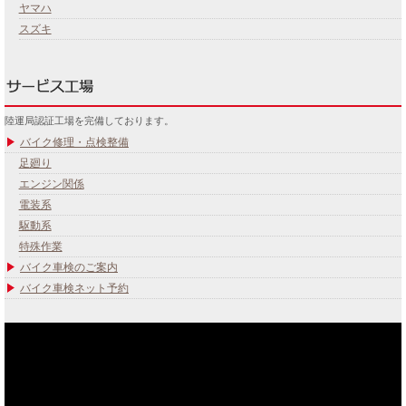
ヤマハ
スズキ
陸運局認証工場を完備しております。
バイク修理・点検整備
足廻り
エンジン関係
電装系
駆動系
特殊作業
バイク車検のご案内
バイク車検ネット予約
あなたのバイク夢みてませんか？