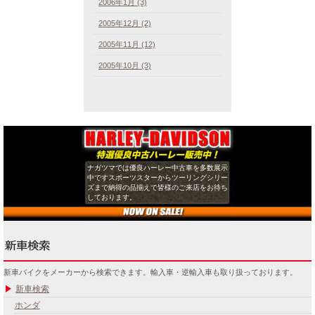
2006年1月 (3)
2005年12月 (2)
2005年11月 (12)
2005年10月 (3)
ナガツマでは優良ハーレー中古車を多数展示
中ですスポーツスターからツーリングシリー
ズまで納得の品揃えで皆様のご来店をお待ち
しております。
新車バイクをメーカーから検索できます。輸入車・逆輸入車も取り扱っております。
新車検索
ホンダ