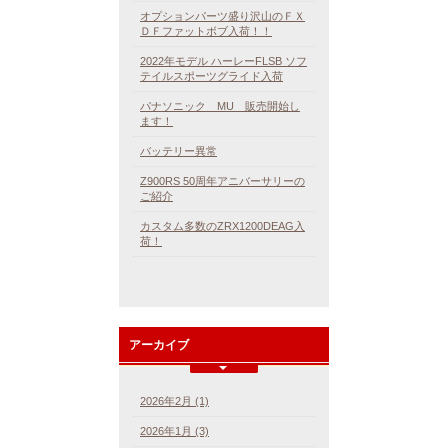
オプションパーツ盛り沢山のＦＸ
ＤＦファットボブ入荷！！
2022年モデル ハーレーFLSB ソフ
テイルスポーツグライド入荷
パナソニック MU 販売開始し
ます！
バッテリー異常
Z900RS 50周年アニバーサリーの
ご紹介
カスタム多数のZRX1200DEAG入
荷！
アーカイブ
2026年2月 (1)
2026年1月 (3)