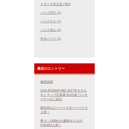
ナガツマ足立店 (353)
バイクETC (1)
バイクナビ (1)
バイク求人 (2)
中古バイク (2)
最近のエントリー
修理依頼
GSX-R1000R ABS 2017年モデル
モトマップ正規車 EU仕様 ワンオ
ーナーのご紹介
国内外のスーパースポーツバイク
入荷！
希少！1689ccの最終モデルの
FXDWG入荷！