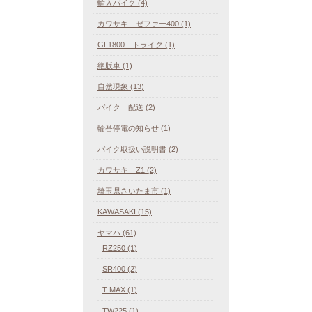
輸入バイク (4)
カワサキ ゼファー400 (1)
GL1800 トライク (1)
絶版車 (1)
自然現象 (13)
バイク 配送 (2)
輪番停電の知らせ (1)
バイク取扱い説明書 (2)
カワサキ Z1 (2)
埼玉県さいたま市 (1)
KAWASAKI (15)
ヤマハ (61)
RZ250 (1)
SR400 (2)
T-MAX (1)
TW225 (1)