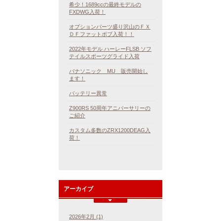
希少！1689ccの最終モデルの
FXDWG入荷！
オプションパーツ盛り沢山のＦＸ
ＤＦファットボブ入荷！！
2022年モデル ハーレーFLSB ソフ
テイルスポーツグライド入荷
パナソニック MU 販売開始し
ます！
バッテリー異常
Z900RS 50周年アニバーサリーの
ご紹介
カスタム多数のZRX1200DEAG入
荷！
アーカイブ
2026年2月 (1)