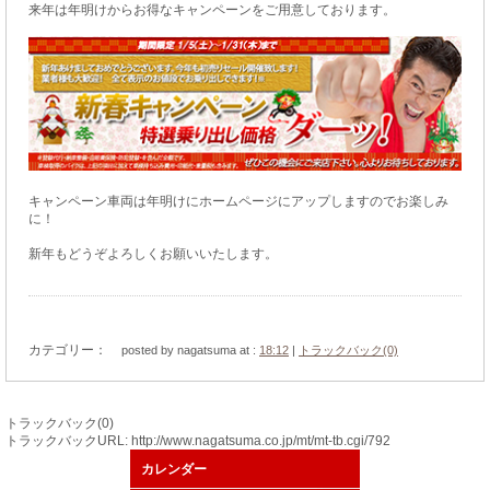
来年は年明けからお得なキャンペーンをご用意しております。
キャンペーン車両は年明けにホームページにアップしますのでお楽しみ
に！
新年もどうぞよろしくお願いいたします。
カテゴリー：
posted by nagatsuma at :
18:12
|
トラックバック(0)
トラックバック(0)
トラックバックURL: http://www.nagatsuma.co.jp/mt/mt-tb.cgi/792
カレンダー