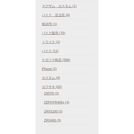
マグザム カスタム (1)
バイク 足立区 (6)
柏16号 (1)
バイク販売 (76)
トライク (1)
バイク (11)
ナガツマ柏店 (500)
iPhone (2)
カスタム (9)
カワサキ (62)
250TR (3)
ZEPHYR400χ (4)
ZRX1100 (2)
ZRX400 (3)