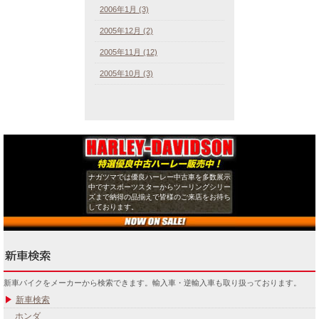
2006年1月 (3)
2005年12月 (2)
2005年11月 (12)
2005年10月 (3)
ナガツマでは優良ハーレー中古車を多数展示
中ですスポーツスターからツーリングシリー
ズまで納得の品揃えで皆様のご来店をお待ち
しております。
新車バイクをメーカーから検索できます。輸入車・逆輸入車も取り扱っております。
新車検索
ホンダ