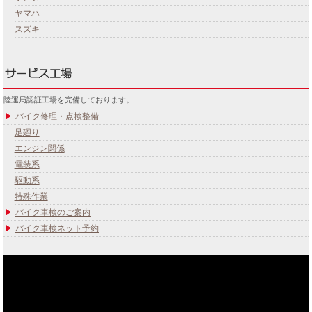
ヤマハ
スズキ
陸運局認証工場を完備しております。
バイク修理・点検整備
足廻り
エンジン関係
電装系
駆動系
特殊作業
バイク車検のご案内
バイク車検ネット予約
あなたのバイク夢みてませんか？