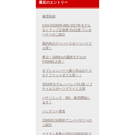
最近のエントリー
修理依頼
GSX-R1000R ABS 2017年モデル
モトマップ正規車 EU仕様 ワンオ
ーナーのご紹介
国内外のスーパースポーツバイク
入荷！
希少！1689ccの最終モデルの
FXDWG入荷！
オプションパーツ盛り沢山のＦＸ
ＤＦファットボブ入荷！！
2022年モデル ハーレーFLSB ソフ
テイルスポーツグライド入荷
パナソニック MU 販売開始し
ます！
バッテリー異常
Z900RS 50周年アニバーサリーの
ご紹介
カスタム多数のZRX1200DEAG入