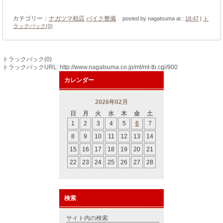
カテゴリー：
ナガツマ柏店
バイク整備
posted by nagatsuma at :
18:47
|
ト
ラックバック(0)
トラックバック(0)
トラックバックURL: http://www.nagatsuma.co.jp/mt/mt-tb.cgi/900
カレンダー
2026年02月
日
月
火
水
木
金
土
1
2
3
4
5
6
7
8
9
10
11
12
13
14
15
16
17
18
19
20
21
22
23
24
25
26
27
28
検索
サイト内の検索