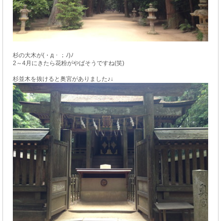
杉の大木が(・д・；ﾉ)ﾉ
2～4月にきたら花粉がやばそうですね(笑)
杉並木を抜けると奥宮がありました♪↓