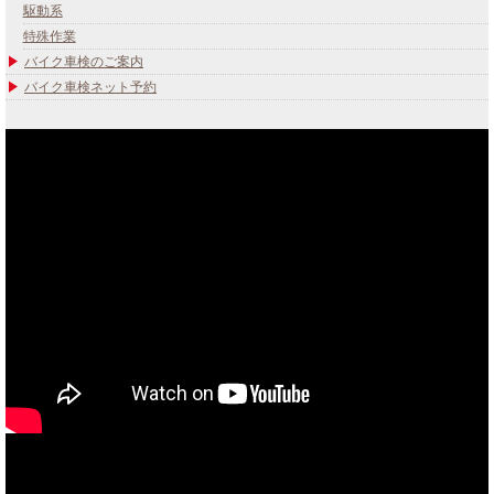
駆動系
特殊作業
バイク車検のご案内
バイク車検ネット予約
あなたのバイク夢みてませんか？
当社買取ブランド バイクボーイTVCM放映中