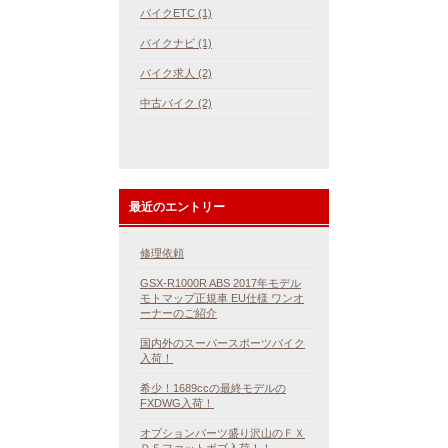
バイクETC (1)
バイクナビ (1)
バイク求人 (2)
中古バイク (2)
最近のエントリー
修理依頼
GSX-R1000R ABS 2017年モデル
モトマップ正規車 EU仕様 ワンオ
ーナーのご紹介
国内外のスーパースポーツバイク
入荷！
希少！1689ccの最終モデルの
FXDWG入荷！
オプションパーツ盛り沢山のＦＸ
ＤＦファットボブ入荷！！