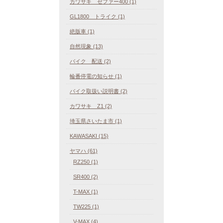
カワサキ ゼファー400 (1)
GL1800 トライク (1)
絶版車 (1)
自然現象 (13)
バイク 配送 (2)
輪番停電の知らせ (1)
バイク取扱い説明書 (2)
カワサキ Z1 (2)
埼玉県さいたま市 (1)
KAWASAKI (15)
ヤマハ (61)
RZ250 (1)
SR400 (2)
T-MAX (1)
TW225 (1)
V-MAX (4)