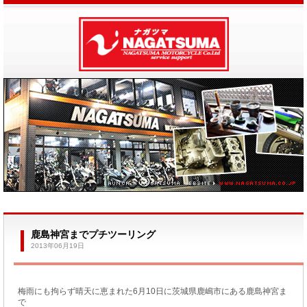
鹿島神宮までプチツーリング
2013年06月19日
梅雨にも拘らず晴天に恵まれた6月10日に茨城県鹿嶋市にある鹿島神宮ま
で