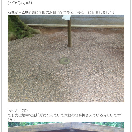
(；^∀^)ｵﾚ,ﾖﾒﾅｲ
石像から200ｍ先に今回のお目当てである「要石」に到着しました♪
ちっさ！(笑)
でも実は地中で逆凹形になっていて大鯰の頭を押さえているらしいです
(´∀`)