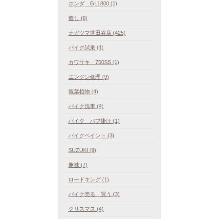
ホンダ GL1800 (1)
癒し (6)
ナガツマ世田谷店 (425)
バイク試乗 (1)
カワサキ 750SS (1)
エンジン修理 (9)
観葉植物 (4)
バイク洗車 (4)
バイク バフ掛け (1)
バイクペイント (3)
SUZUKI (9)
趣味 (7)
ロードキング (1)
バイク売る 買う (3)
クリスマス (4)