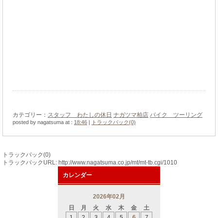
カテゴリー：
スタッフ わたしの休日
ナガツマ柏店
バイク ツーリング
posted by nagatsuma at :
18:46
|
トラックバック(0)
トラックバック(0)
トラックバックURL: http://www.nagatsuma.co.jp/mt/mt-tb.cgi/1010
カレンダー
2026年02月
日
月
火
水
木
金
土
1
2
3
4
5
6
7