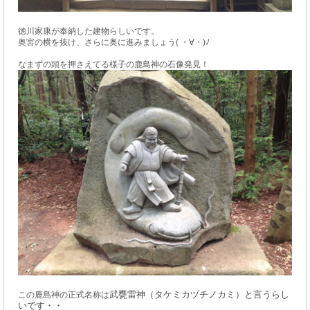
徳川家康が奉納した建物らしいです。
奥宮の横を抜け、さらに奥に進みましょう( ・∀・)ﾉ
なまずの頭を押さえてる様子の鹿島神の石像発見！
武甕雷神（タケミカヅチノカミ）と言うらし
この鹿島神の正式名称は
いです・・