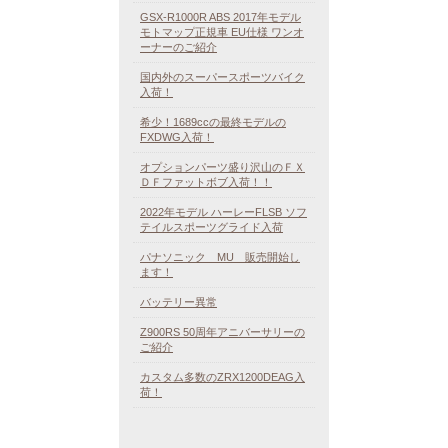
GSX-R1000R ABS 2017年モデル
モトマップ正規車 EU仕様 ワンオ
ーナーのご紹介
国内外のスーパースポーツバイク
入荷！
希少！1689ccの最終モデルの
FXDWG入荷！
オプションパーツ盛り沢山のＦＸ
ＤＦファットボブ入荷！！
2022年モデル ハーレーFLSB ソフ
テイルスポーツグライド入荷
パナソニック MU 販売開始し
ます！
バッテリー異常
Z900RS 50周年アニバーサリーの
ご紹介
カスタム多数のZRX1200DEAG入
荷！