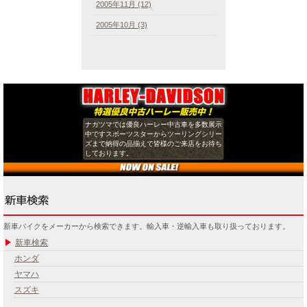
2005年11月 (12)
2005年10月 (3)
ナガツマでは優良ハーレー中古車を多数展示
中ですスポーツスターからツーリングシリー
ズまで納得の品揃えで皆様のご来店をお待ち
しております。
新車バイクをメーカーから検索できます。輸入車・逆輸入車も取り扱っております。
新車検索
ホンダ
ヤマハ
スズキ