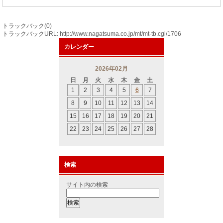
トラックバック(0)
トラックバックURL: http://www.nagatsuma.co.jp/mt/mt-tb.cgi/1706
カレンダー
2026年02月
日
月
火
水
木
金
土
1
2
3
4
5
6
7
8
9
10
11
12
13
14
15
16
17
18
19
20
21
22
23
24
25
26
27
28
検索
サイト内の検索