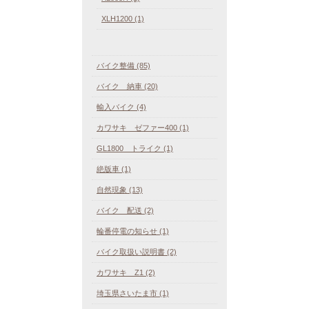
XLH1200 (1)
バイク整備 (85)
バイク 納車 (20)
輸入バイク (4)
カワサキ ゼファー400 (1)
GL1800 トライク (1)
絶版車 (1)
自然現象 (13)
バイク 配送 (2)
輪番停電の知らせ (1)
バイク取扱い説明書 (2)
カワサキ Z1 (2)
埼玉県さいたま市 (1)