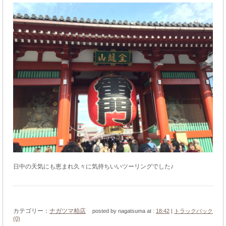
日中の天気にも恵まれ久々に気持ちいいツーリングでした♪
カテゴリー：
ナガツマ柏店
posted by nagatsuma at :
18:42
|
トラックバック
(0)