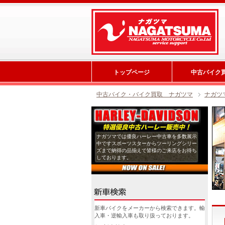
トップページ
中古バイク
中古バイク・バイク買取 ナガツマ
ナガツ
ナガツマでは優良ハーレー中古車を多数展示
中ですスポーツスターからツーリングシリー
ズまで納得の品揃えで皆様のご来店をお待ち
しております。
新車バイクをメーカーから検索できます。輸
入車・逆輸入車も取り扱っております。