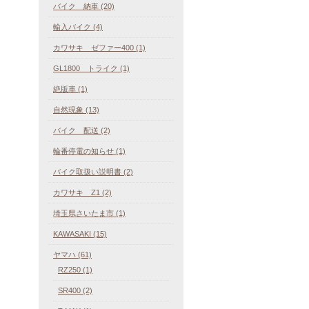
バイク 納車 (20)
輸入バイク (4)
カワサキ ゼファー400 (1)
GL1800 トライク (1)
絶版車 (1)
自然現象 (13)
バイク 配送 (2)
輪番停電の知らせ (1)
バイク取扱い説明書 (2)
カワサキ Z1 (2)
埼玉県さいたま市 (1)
KAWASAKI (15)
ヤマハ (61)
RZ250 (1)
SR400 (2)