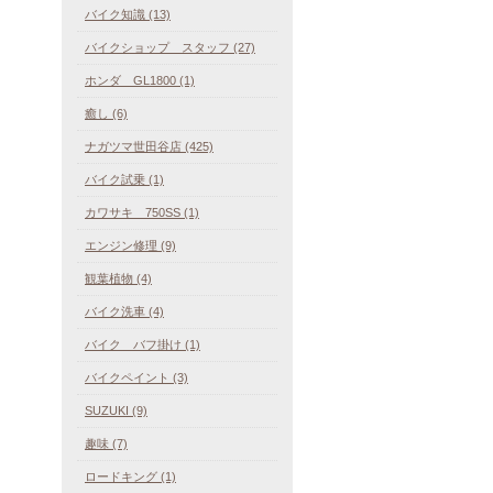
バイク知識 (13)
バイクショップ スタッフ (27)
ホンダ GL1800 (1)
癒し (6)
ナガツマ世田谷店 (425)
バイク試乗 (1)
カワサキ 750SS (1)
エンジン修理 (9)
観葉植物 (4)
バイク洗車 (4)
バイク バフ掛け (1)
バイクペイント (3)
SUZUKI (9)
趣味 (7)
ロードキング (1)