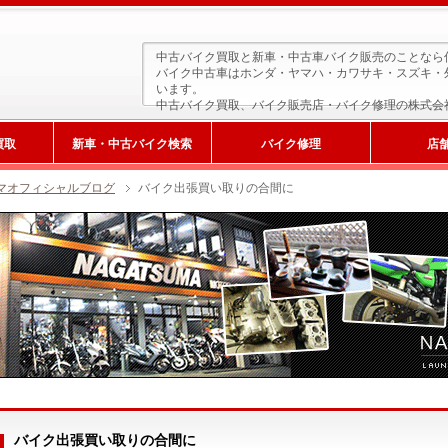
中古バイク買取と新車・中古車バイク販売のことなら
バイク中古車はホンダ・ヤマハ・カワサキ・スズキ・
います。
中古バイク買取、バイク販売店・バイク修理の株式会
買取
新車・中古バイク検索
バイク修理
店
マオフィシャルブログ
バイク出張買い取りの合間に
新車検索
バイク出張買い取りの合間に