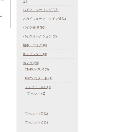
(1)
バイク ツーリング (16)
ッ
スカイウェーブ タイプM (1)
バイク修理 (93)
バイクオークション (2)
柏市 バイク (6)
キャブレター (3)
ホンダ (56)
CB400FOUR (3)
XR250モタード (1)
スティード400 (1)
フォルツァZ
フォルツァX (1)
フォルツァZ (1)