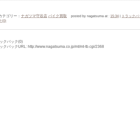
カテゴリー：
ナガツマ守谷店
バイク買取
posted by nagatsuma at :
15:34
|
トラックバ
ク(0)
ックバック(0)
バックURL: http://www.nagatsuma.co.jp/mt/mt-tb.cgi/2368