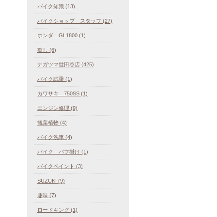
バイク知識 (13)
バイクショップ スタッフ (27)
ホンダ GL1800 (1)
癒し (6)
ナガツマ世田谷店 (425)
バイク試乗 (1)
カワサキ 750SS (1)
エンジン修理 (9)
観葉植物 (4)
バイク洗車 (4)
バイク バフ掛け (1)
バイクペイント (3)
SUZUKI (9)
趣味 (7)
ロードキング (1)