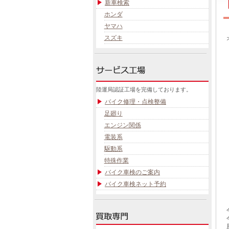
新車検索
ホンダ
ヤマハ
スズキ
陸運局認証工場を完備しております。
バイク修理・点検整備
足廻り
エンジン関係
電装系
駆動系
特殊作業
バイク車検のご案内
バイク車検ネット予約