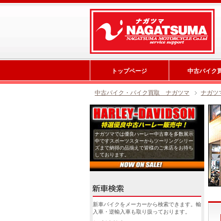
トップページ
中古バイク
中古バイク・バイク買取 ナガツマ
ナガツ
ナガツマでは優良ハーレー中古車を多数展示
中ですスポーツスターからツーリングシリー
ズまで納得の品揃えで皆様のご来店をお待ち
しております。
新車バイクをメーカーから検索できます。輸
入車・逆輸入車も取り扱っております。