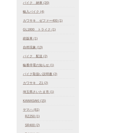
バイク 納車 (20)
輸入バイク (4)
カワサキ ゼファー400 (1)
GL1800 トライク (1)
絶版車 (1)
自然現象 (13)
バイク 配送 (2)
輪番停電の知らせ (1)
バイク取扱い説明書 (2)
カワサキ Z1 (2)
埼玉県さいたま市 (1)
KAWASAKI (15)
ヤマハ (61)
RZ250 (1)
SR400 (2)