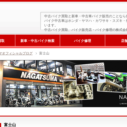
中古バイク買取と新車・中古車バイク販売のことなら
バイク中古車はホンダ・ヤマハ・カワサキ・スズキ・
います。
中古バイク買取、バイク販売店・バイク修理の株式会
買取
新車・中古バイク検索
バイク修理
店
マオフィシャルブログ
富士山
新車検索
富士山