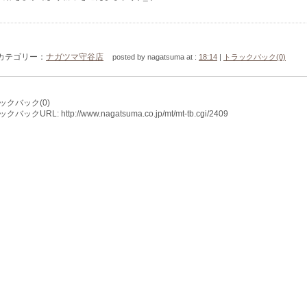
カテゴリー：
ナガツマ守谷店
posted by nagatsuma at :
18:14
|
トラックバック(0)
ックバック(0)
バックURL: http://www.nagatsuma.co.jp/mt/mt-tb.cgi/2409