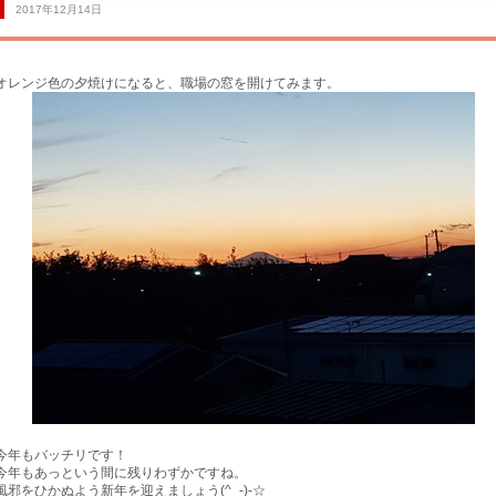
2017年12月14日
オレンジ色の夕焼けになると、職場の窓を開けてみます。
サービス工場
今年もバッチリです！
買取専門
今年もあっという間に残りわずかですね。
風邪をひかぬよう新年を迎えましょう(^_-)-☆