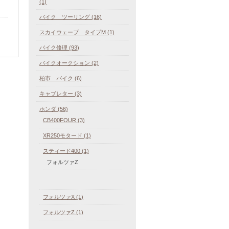
(1)
バイク ツーリング (16)
スカイウェーブ タイプM (1)
バイク修理 (93)
バイクオークション (2)
柏市 バイク (6)
キャブレター (3)
ホンダ (56)
CB400FOUR (3)
XR250モタード (1)
スティード400 (1)
フォルツァZ
フォルツァX (1)
フォルツァZ (1)