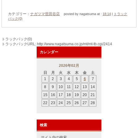
カテゴリー：
ナガツマ世田谷店
posted by nagatsuma at :
18:14
|
トラック
バック(0)
トラックバック(0)
トラックバックURL: http://www.nagatsuma.co.jp/mt/mt-tb.cgi/2414
カレンダー
2026年02月
日
月
火
水
木
金
土
1
2
3
4
5
6
7
8
9
10
11
12
13
14
15
16
17
18
19
20
21
22
23
24
25
26
27
28
検索
サイト内の検索