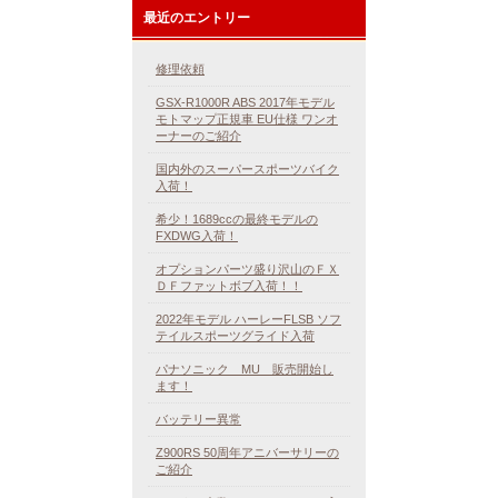
最近のエントリー
修理依頼
GSX-R1000R ABS 2017年モデル
モトマップ正規車 EU仕様 ワンオ
ーナーのご紹介
国内外のスーパースポーツバイク
入荷！
希少！1689ccの最終モデルの
FXDWG入荷！
オプションパーツ盛り沢山のＦＸ
ＤＦファットボブ入荷！！
2022年モデル ハーレーFLSB ソフ
テイルスポーツグライド入荷
パナソニック MU 販売開始し
ます！
バッテリー異常
Z900RS 50周年アニバーサリーの
ご紹介