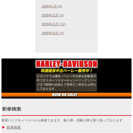
2006年1月 (3)
2005年12月 (2)
2005年11月 (12)
2005年10月 (3)
ナガツマでは優良ハーレー中古車を多数展示
中ですスポーツスターからツーリングシリー
ズまで納得の品揃えで皆様のご来店をお待ち
しております。
新車バイクをメーカーから検索できます。輸入車・逆輸入車も取り扱っております。
新車検索