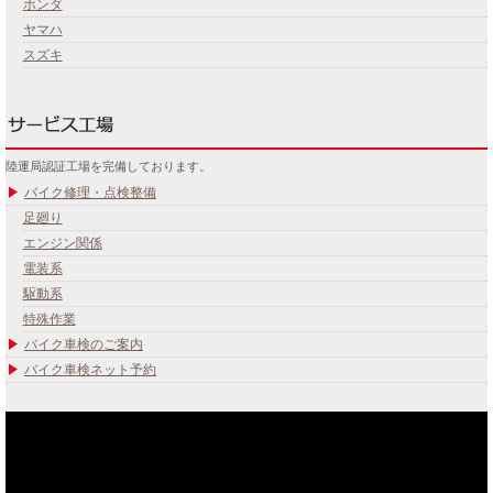
ホンダ
ヤマハ
スズキ
陸運局認証工場を完備しております。
バイク修理・点検整備
足廻り
エンジン関係
電装系
駆動系
特殊作業
バイク車検のご案内
バイク車検ネット予約
あなたのバイク夢みてませんか？