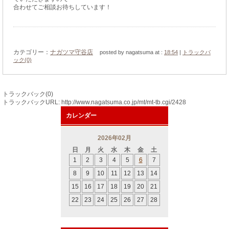
合わせてご相談お待ちしています！
カテゴリー：
ナガツマ守谷店
posted by nagatsuma at :
18:54
|
トラックバ
ック(0)
トラックバック(0)
トラックバックURL: http://www.nagatsuma.co.jp/mt/mt-tb.cgi/2428
カレンダー
2026年02月
日
月
火
水
木
金
土
1
2
3
4
5
6
7
8
9
10
11
12
13
14
15
16
17
18
19
20
21
22
23
24
25
26
27
28