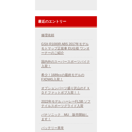
最近のエントリー
修理依頼
GSX-R1000R ABS 2017年モデル
モトマップ正規車 EU仕様 ワンオ
ーナーのご紹介
国内外のスーパースポーツバイク
入荷！
希少！1689ccの最終モデルの
FXDWG入荷！
オプションパーツ盛り沢山のＦＸ
ＤＦファットボブ入荷！！
2022年モデル ハーレーFLSB ソフ
テイルスポーツグライド入荷
パナソニック MU 販売開始し
ます！
バッテリー異常