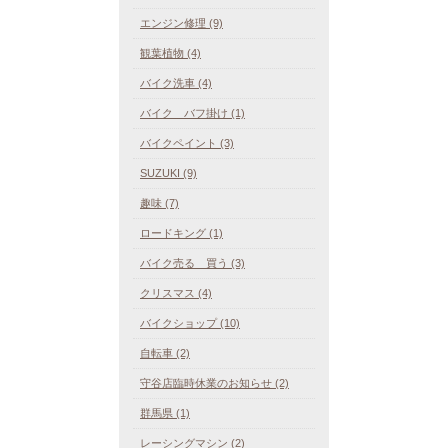
エンジン修理 (9)
観葉植物 (4)
バイク洗車 (4)
バイク バフ掛け (1)
バイクペイント (3)
SUZUKI (9)
趣味 (7)
ロードキング (1)
バイク売る 買う (3)
クリスマス (4)
バイクショップ (10)
自転車 (2)
守谷店臨時休業のお知らせ (2)
群馬県 (1)
レーシングマシン (2)