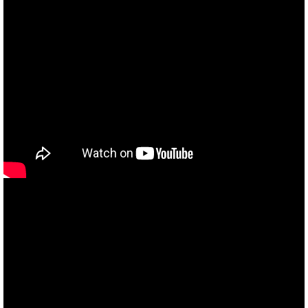
あなたのバイク夢みてませんか？
当社買取ブランド バイクボーイTVCM放映中