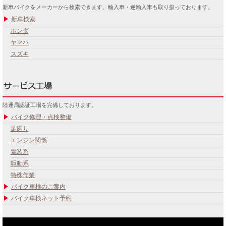
新車バイクをメーカーから検索できます。輸入車・逆輸入車も取り扱っております。
新車検索
ホンダ
ヤマハ
スズキ
陸運局認証工場を完備しております。
バイク修理・点検整備
足廻り
エンジン関係
電装系
駆動系
特殊作業
バイク車検のご案内
バイク車検ネット予約