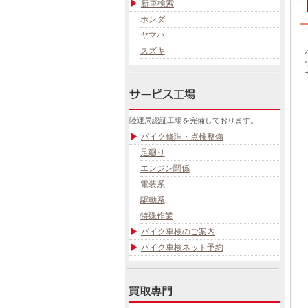
新車検索
ホンダ
ヤマハ
スズキ
陸運局認証工場を完備しております。
バイク修理・点検整備
足廻り
エンジン関係
電装系
駆動系
特殊作業
バイク車検のご案内
バイク車検ネット予約