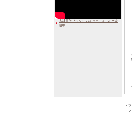
当社買取ブランド バイクボーイTVCM放
映中
トラ
トラック