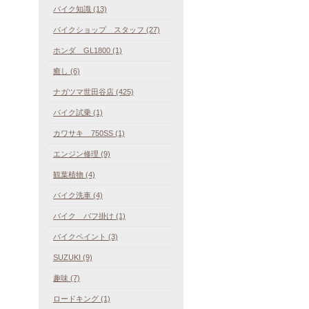
バイク知識 (13)
バイクショップ スタッフ (27)
ホンダ GL1800 (1)
癒し (6)
ナガツマ世田谷店 (425)
バイク試乗 (1)
カワサキ 750SS (1)
エンジン修理 (9)
観葉植物 (4)
バイク洗車 (4)
バイク バフ掛け (1)
バイクペイント (3)
SUZUKI (9)
趣味 (7)
ロードキング (1)