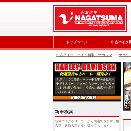
トップページ
中古バイク
中古バイク・バイク買取 ナガツマ
ナガツ
ナガツマでは優良ハーレー中古車を多数展示
中ですスポーツスターからツーリングシリー
ズまで納得の品揃えで皆様のご来店をお待ち
しております。
新車バイクをメーカーから検索できます。輸
入車・逆輸入車も取り扱っております。