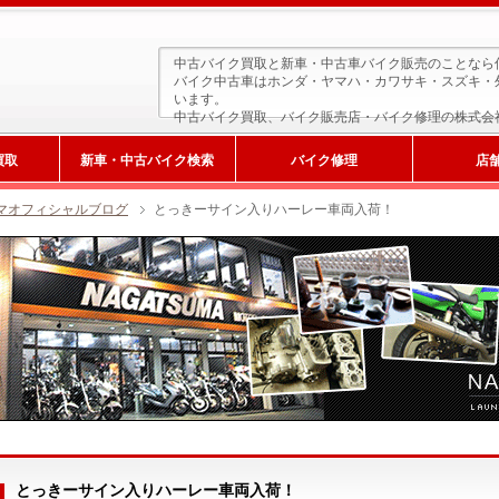
中古バイク買取と新車・中古車バイク販売のことなら
バイク中古車はホンダ・ヤマハ・カワサキ・スズキ・
います。
中古バイク買取、バイク販売店・バイク修理の株式会
買取
新車・中古バイク検索
バイク修理
店
マオフィシャルブログ
とっきーサイン入りハーレー車両入荷！
新車検索
とっきーサイン入りハーレー車両入荷！