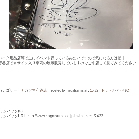
バイク用品店等で主にイベント行っているみたいですので気になる方は是非！
守谷店でもサイン入り車両の展示販売していますのでご来店して見てみてください
カテゴリー：
ナガツマ守谷店
posted by nagatsuma at :
15:22
|
トラックバック(0)
ックバック(0)
バックURL: http://www.nagatsuma.co.jp/mt/mt-tb.cgi/2433