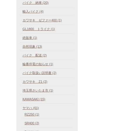
バイク 納車 (20)
輸入バイク (4)
カワサキ ゼファー400 (1)
GL1800 トライク (1)
絶版車 (1)
自然現象 (13)
バイク 配送 (2)
輪番停電の知らせ (1)
バイク取扱い説明書 (2)
カワサキ Z1 (2)
埼玉県さいたま市 (1)
KAWASAKI (15)
ヤマハ (61)
RZ250 (1)
SR400 (2)