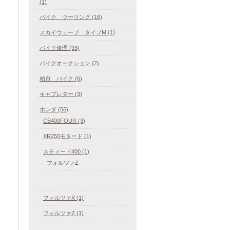
(1)
バイク ツーリング (16)
スカイウェーブ タイプM (1)
バイク修理 (93)
バイクオークション (2)
柏市 バイク (6)
キャブレター (3)
ホンダ (56)
CB400FOUR (3)
XR250モタード (1)
スティード400 (1)
フォルツァZ
フォルツァX (1)
フォルツァZ (1)