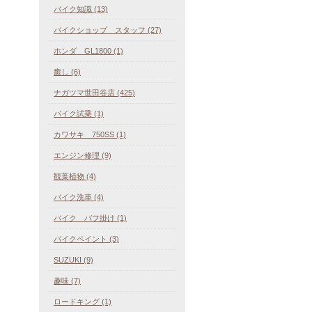
バイク知識 (13)
バイクショップ スタッフ (27)
ホンダ GL1800 (1)
癒し (6)
ナガツマ世田谷店 (425)
バイク試乗 (1)
カワサキ 750SS (1)
エンジン修理 (9)
観葉植物 (4)
バイク洗車 (4)
バイク バフ掛け (1)
バイクペイント (3)
SUZUKI (9)
趣味 (7)
ロードキング (1)