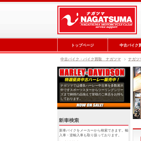
トップページ
中古バイク
中古バイク・バイク買取 ナガツマ
ナガツ
ナガツマでは優良ハーレー中古車を多数展示
中ですスポーツスターからツーリングシリー
ズまで納得の品揃えで皆様のご来店をお待ち
しております。
新車バイクをメーカーから検索できます。輸
入車・逆輸入車も取り扱っております。