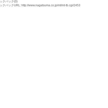
ックバック(0)
バックURL: http://www.nagatsuma.co.jp/mt/mt-tb.cgi/2453