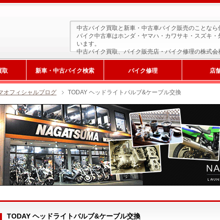
中古バイク買取と新車・中古車バイク販売のことなら
バイク中古車はホンダ・ヤマハ・カワサキ・スズキ・
います。
中古バイク買取、バイク販売店・バイク修理の株式会
買取
新車・中古バイク検索
バイク修理
店
マオフィシャルブログ
TODAY ヘッドライトバルブ&ケーブル交換
新車検索
TODAY ヘッドライトバルブ&ケーブル交換