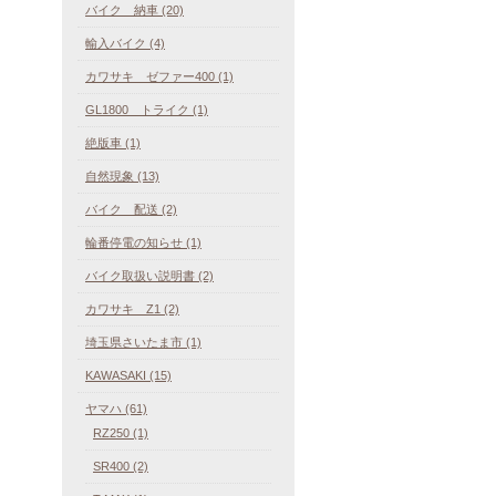
バイク 納車 (20)
輸入バイク (4)
カワサキ ゼファー400 (1)
GL1800 トライク (1)
絶版車 (1)
自然現象 (13)
バイク 配送 (2)
輪番停電の知らせ (1)
バイク取扱い説明書 (2)
カワサキ Z1 (2)
埼玉県さいたま市 (1)
KAWASAKI (15)
ヤマハ (61)
RZ250 (1)
SR400 (2)