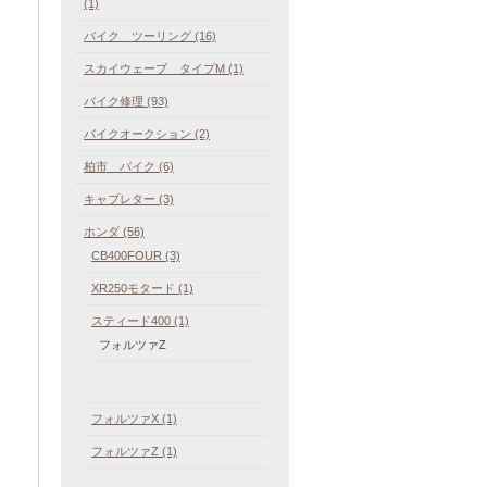
(1)
バイク ツーリング (16)
スカイウェーブ タイプM (1)
バイク修理 (93)
バイクオークション (2)
柏市 バイク (6)
キャブレター (3)
ホンダ (56)
CB400FOUR (3)
XR250モタード (1)
スティード400 (1)
フォルツァZ
フォルツァX (1)
フォルツァZ (1)