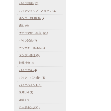
バイク知識 (13)
バイクショップ スタッフ (27)
ホンダ GL1800 (1)
癒し (6)
ナガツマ世田谷店 (425)
バイク試乗 (1)
カワサキ 750SS (1)
エンジン修理 (9)
観葉植物 (4)
バイク洗車 (4)
バイク バフ掛け (1)
バイクペイント (3)
SUZUKI (9)
趣味 (7)
ロードキング (1)