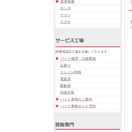
新車検索
ホンダ
ヤマハ
スズキ
陸運局認証工場を完備しております。
バイク修理・点検整備
足廻り
エンジン関係
電装系
駆動系
特殊作業
バイク車検のご案内
バイク車検ネット予約