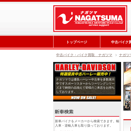
トップページ
中古バイク
中古バイク・バイク買取 ナガツマ
ナガツ
ナガツマでは優良ハーレー中古車を多数展示
中ですスポーツスターからツーリングシリー
ズまで納得の品揃えで皆様のご来店をお待ち
しております。
新車バイクをメーカーから検索できます。輸
入車・逆輸入車も取り扱っております。