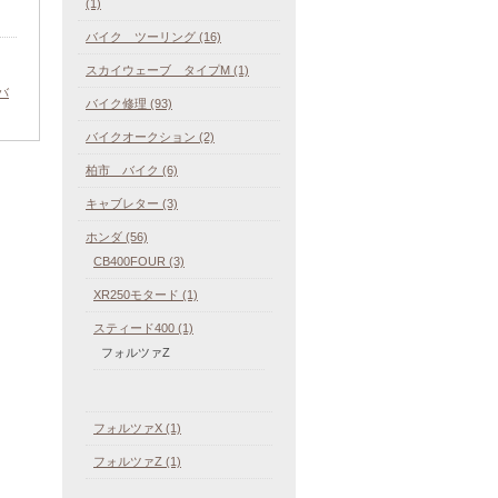
(1)
バイク ツーリング (16)
スカイウェーブ タイプM (1)
バ
バイク修理 (93)
バイクオークション (2)
柏市 バイク (6)
キャブレター (3)
ホンダ (56)
CB400FOUR (3)
XR250モタード (1)
スティード400 (1)
フォルツァZ
フォルツァX (1)
フォルツァZ (1)