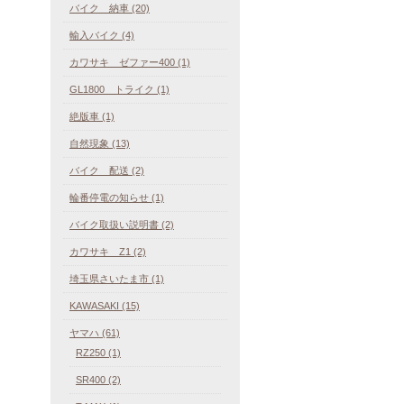
バイク 納車 (20)
輸入バイク (4)
カワサキ ゼファー400 (1)
GL1800 トライク (1)
絶版車 (1)
自然現象 (13)
バイク 配送 (2)
輪番停電の知らせ (1)
バイク取扱い説明書 (2)
カワサキ Z1 (2)
埼玉県さいたま市 (1)
KAWASAKI (15)
ヤマハ (61)
RZ250 (1)
SR400 (2)